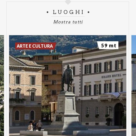
2 novembre 2025 -
Le incredibili storie di un
saggio
LUOGHI
Una favola senza tempo -
Acrobazie sui tessuti,
Mostra tutti
scenari immaginifici, musiche e canzoni.
5 novembre 2025 -
VETTE DI LIBERTÀ – Donne
59 mt
che sfidarono le Alpi
ARTE E CULTURA
Una narrazione avvincente che racconta la vita e le
imprese delle pioniere dell’alpinismo dell’800, donne che
hanno sfidato i limiti imposti dalla società per
conquistare le vette più alte delle Alpi.
A cura di
Stefania Casini: autrice, regista e interprete.
Ingresso libero fino a esaurimento posti
8 novembre 2025 - Le Orme "Trilogy 1971/1973"
Lo spettacolo celebra il loro 60° compleanno è un
omaggio ai tre album più importanti della storia
musicale della band veneziana: Collage 1971 - Uomo