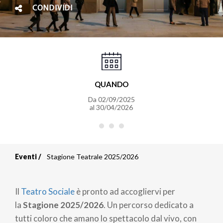
CONDIVIDI
QUANDO
Da
02/09/2025
al
30/04/2026
Eventi
Stagione Teatrale 2025/2026
Briciole
di
Il
Teatro Sociale
è pronto ad accogliervi per
pane
la
Stagione 2025/2026
. Un percorso dedicato a
tutti coloro che amano lo spettacolo dal vivo, con