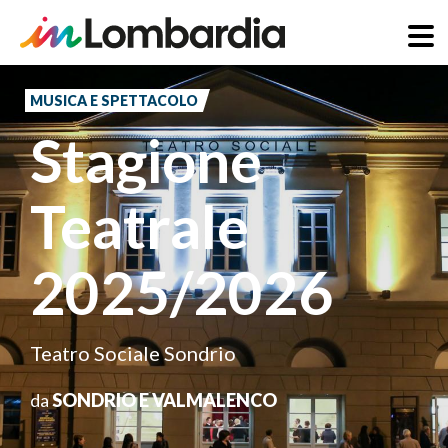
Salta
al
MUSICA E SPETTACOLO
contenuto
Stagione
principale
Teatrale
2025/2026
Teatro Sociale Sondrio
da
SONDRIO E VALMALENCO