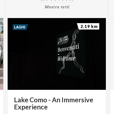
Mostra tutti
2.19 km
LAGHI
Lake
Como
-
An
Immersive
Experience