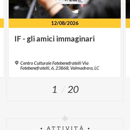
12/08/2026
IF
-
gli
amici
immaginari
Centro Culturale Fatebenefratelli Via
Fatebenefratelli, 6, 23868, Valmadrera, LC
1
20
ATTIVITÀ