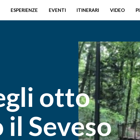
ESPERIENZE
EVENTI
ITINERARI
VIDEO
P
gli otto
 il Seveso