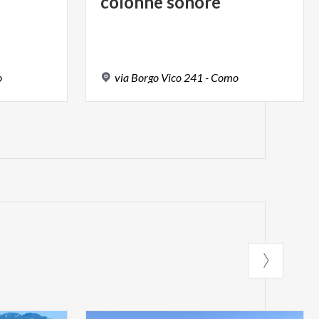
colonne
sonore
o
via
Borgo
Vico
241
-
Como