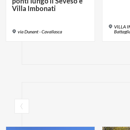
ponti lungo il Seveso e
Villa Imbonati
VILLA I
via
Dunant
-
Cavallasca
Battagli