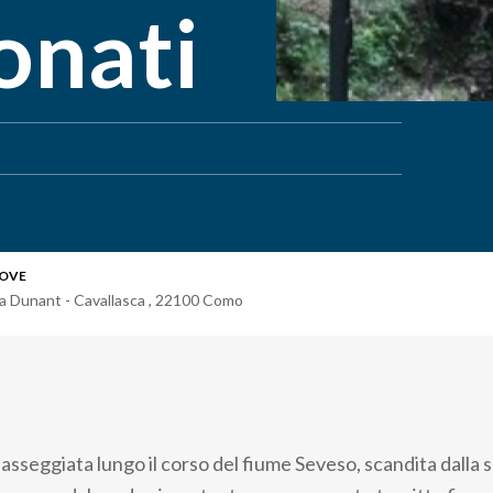
onati
OVE
ia Dunant - Cavallasca
,
22100
Como
asseggiata lungo il corso del fiume Seveso, scandita dalla 