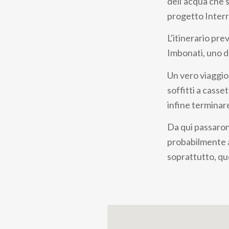
dell’acqua che s
progetto Interr
L'itinerario prev
Imbonati, uno de
Un vero viaggio 
soffitti a casse
infine terminar
Da qui passarono
probabilmente a
soprattutto, qu