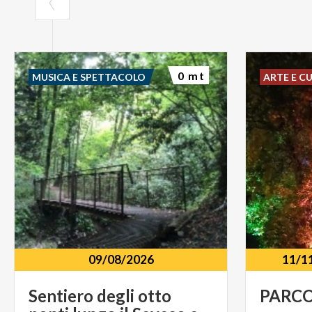
0 mt
MUSICA E SPETTACOLO
ARTE E C
09/08/2026
11/1
Sentiero degli otto
PARC