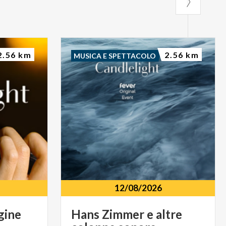
2.56 km
2.56 km
MUSICA E SPETTACOLO
12/08/2026
gine
Hans
Zimmer
e
altre