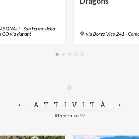
Dragons
MBONATI - San Fermo della
a CO via dunant
via
Borgo
Vico
241
-
Com
ATTIVITÀ
Mostra tutti