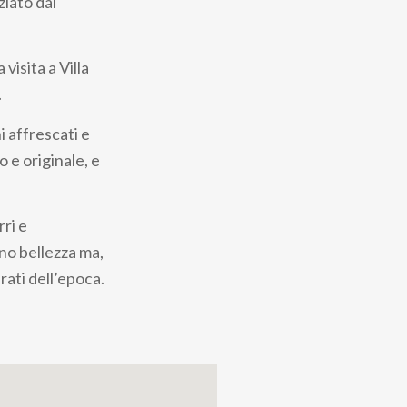
ziato dal
visita a Villa
.
i affrescati e
 e originale, e
rri e
no bellezza ma,
rati dell’epoca.