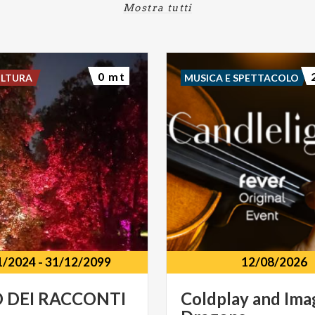
Mostra tutti
0 mt
ULTURA
MUSICA E SPETTACOLO
1/2024
-
31/12/2099
12/08/2026
O
DEI
RACCONTI
Coldplay
and
Ima