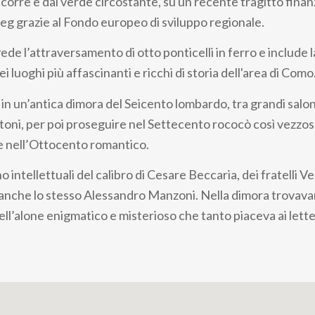
corre e dal verde circostante, su un recente tragitto finan
eg grazie al Fondo europeo di sviluppo regionale.
ede l’attraversamento di otto ponticelli in ferro e include la 
i luoghi più affascinanti e ricchi di storia dell'area di Como
in un’antica dimora del Seicento lombardo, tra grandi salon
ttoni, per poi proseguire nel Settecento rococò così vezzoso
e nell’Ottocento romantico.
 intellettuali del calibro di Cesare Beccaria, dei fratelli Ve
nche lo stesso Alessandro Manzoni. Nella dimora trovava
ell’alone enigmatico e misterioso che tanto piaceva ai lette