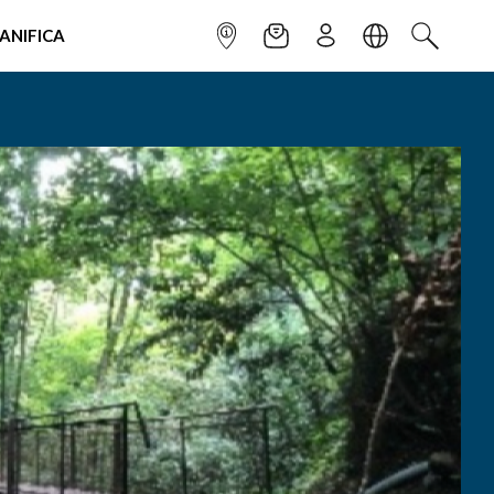
IANIFICA
INFOPOINT
NEWSLETTER
ISCRIVITI
LINGUA
CERCA