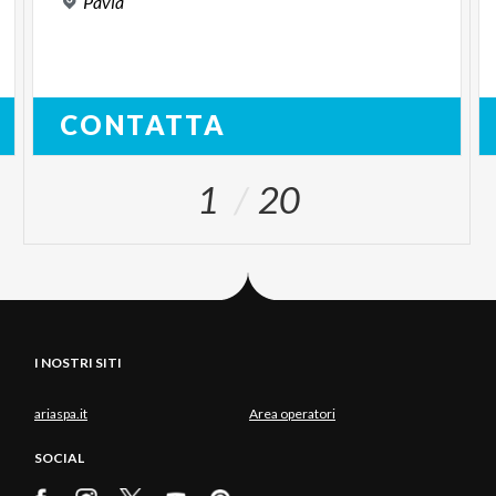
Pavia
CONTATTA
1
20
I NOSTRI SITI
ariaspa.it
Area operatori
SOCIAL