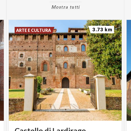
Mostra tutti
3.73 km
ARTE E CULTURA
Castello
di
Lardirago