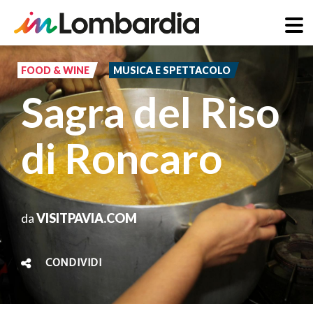
Salta
al
FOOD & WINE
MUSICA E SPETTACOLO
contenuto
Sagra del Riso
principale
di Roncaro
da
VISITPAVIA.COM
CONDIVIDI