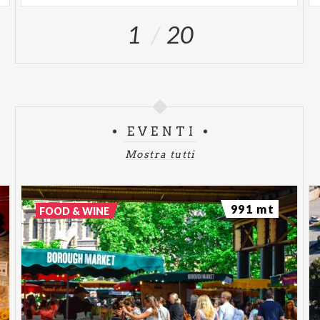
1
20
EVENTI
Mostra tutti
991 mt
FOOD & WINE