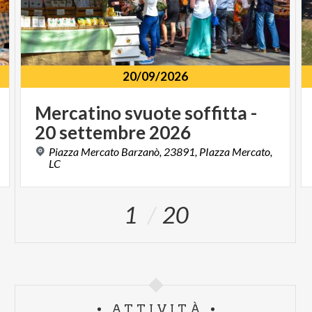
20/09/2026
Mercatino
svuote
soffitta
-
20
settembre
2026
Piazza Mercato Barzanò, 23891, PIazza Mercato,
LC
1
20
ATTIVITÀ