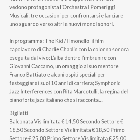
vedono protagonista l’Orchestra I Pomeriggi
Musicali, tre occasioni per confrontarsi e lanciare
uno sguardo verso altri e nuovi mondi sonori.
In programma: The Kid / Il monello, il film
capolavoro di Charlie Chaplin con la colonna sonora
eseguita dal vivo; L’alba dentro l’imbrunire con
Giovanni Caccamo, un omaggio al suo mentore
Franco Battiato e alcuni ospiti speciali per
festeggiare i suoi 10 anni di carriera; Symphonic
Jazz Interferences con Rita Marcotulli, la regina del
pianoforte jazz italiano che si racconta…
Biglietti
Balconata Vis limitata
€ 14,50
Secondo Settore
€
18,50
Secondo Settore Vis limitata
€ 18,50
Primo
Settore
€ 25,00
Primo Settore Vis limitata
€ 25,00