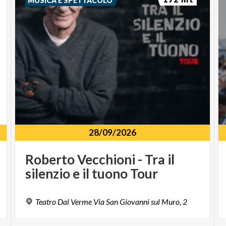
MUSICA E SPETTACOLO
28/09/2026
Roberto
Vecchioni
-
Tra
il
silenzio
e
il
tuono
Tour
Teatro
Dal
Verme
Via
San
Giovanni
sul
Muro,
2