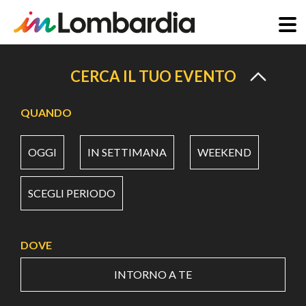
Salta
al
CERCA IL TUO EVENTO
contenuto
principale
QUANDO
OGGI
IN SETTIMANA
WEEKEND
SCEGLI PERIODO
DOVE
INTORNO A TE