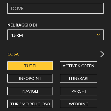
DOVE
NEL RAGGIO DI
ORIGIN COORDINATES
COSA
TUTTI
ACTIVE & GREEN
A
LATITUDINE
INFOPOINT
ITINERARI
LONGITUDINE
NAVIGLI
PARCHI
TURISMO RELIGIOSO
WEDDING
Value in decimal degrees. Use dot (.) as decimal separator.