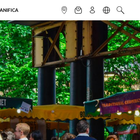
IANIFICA
INFOPOINT
NEWSLETTER
ISCRIVITI
LINGUA
CERCA