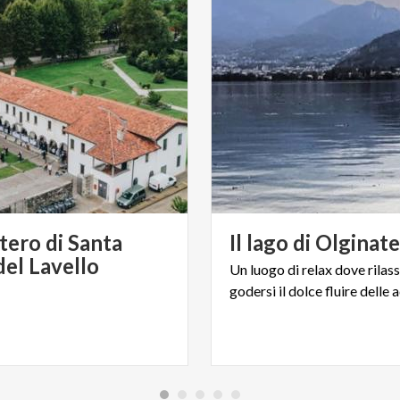
ero di Santa
Il
lago
di
Olginat
del Lavello
Un
luogo
di
relax
dove
rilas
godersi
il
dolce
fluire
delle
a