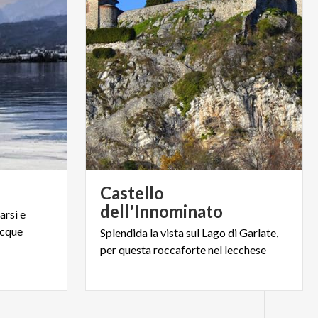
e
Castello
dell'Innominato
sarsi
e
cque
Splendida
la
vista
sul
Lago
di
Garlate,
per
questa
roccaforte
nel
lecchese