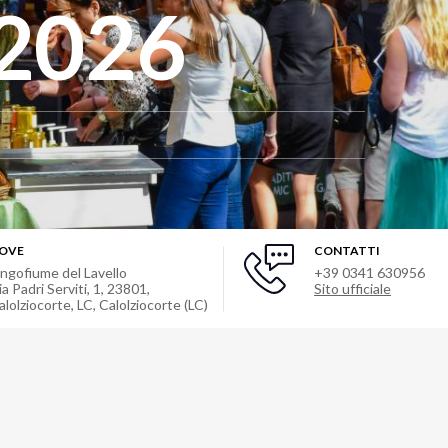
 2026
OVE
CONTATTI
ungofiume del Lavello
+39 0341 630956
ia Padri Serviti, 1, 23801,
Sito ufficiale
alolziocorte, LC
,
Calolziocorte (LC)