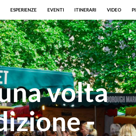
ESPERIENZE
EVENTI
ITINERARI
VIDEO
P
 una volta
izione -