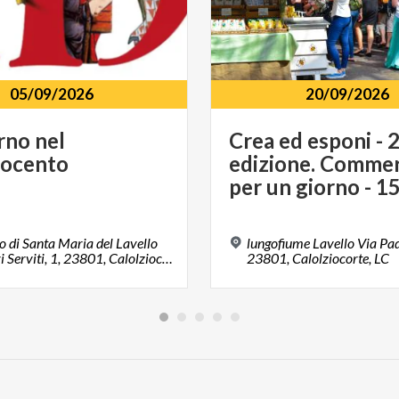
05/09/2026
20/09/2026
rno
nel
Crea ed esponi - 
rocento
edizione. Commer
 di Santa Maria del Lavello
lungofiume Lavello Via Padr
Via Padri Serviti, 1, 23801, Calolziocorte, LC
23801, Calolziocorte, LC