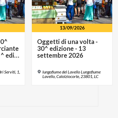
13/09/2026
20^
Oggetti di una volta -
ciante
30^ edizione - 13
per un giorno - 15^ edizione - 20 settembre 2026
settembre 2026
i Serviti, 1,
lungofiume del Lavello Lungofiume
Lavello, Calolziocorte, 23801, LC