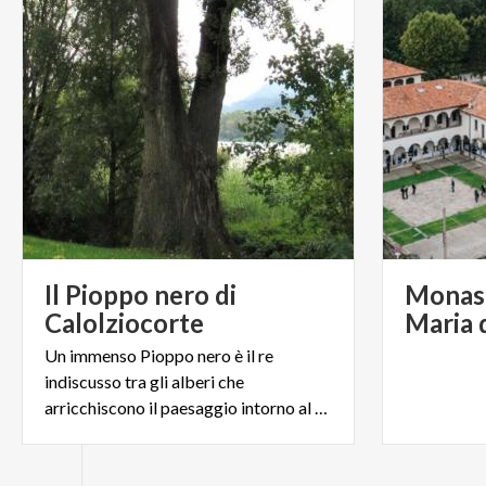
Il Pioppo nero di
Monast
Calolziocorte
Maria 
Un immenso Pioppo nero è il re
indiscusso tra gli alberi che
arricchiscono il paesaggio intorno al Lago di Olginate.