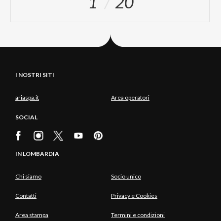
1
20
I NOSTRI SITI
ariaspa.it
Area operatori
SOCIAL
IN LOMBARDIA
Chi siamo
Socio unico
Contatti
Privacy e Cookies
Area stampa
Termini e condizioni