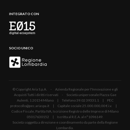
INTEGRATO CON
SOCIO UNICO
© Copyright Aria S.p.A. - Azienda Regionale per l'Innovazione e gli
Acquisti Tutti i diritti riservati - Società unipersonale Piazza Gae
Aulenti, 1 20154 Milano | Telefono 39.02 39331.1 | PEC
protocollo@pec.ariaspa.it | Capitale sociale 25.000.000,00 € i.v. |
Codice Fiscale, Partita IVA, Iscrizione Registro delle Imprese di Milano
05017630152 | Iscritta al R.E.A. al n°1096149.
Società soggetta a direzione e coordinamento da parte della Regione
Lombardia.