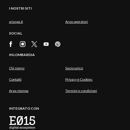
I NOSTRI SITI
ariaspa.it
Area operatori
SOCIAL
IN LOMBARDIA
Chi siamo
Socio unico
Contatti
Privacy e Cookies
Area stampa
Termini e condizioni
INTEGRATO CON