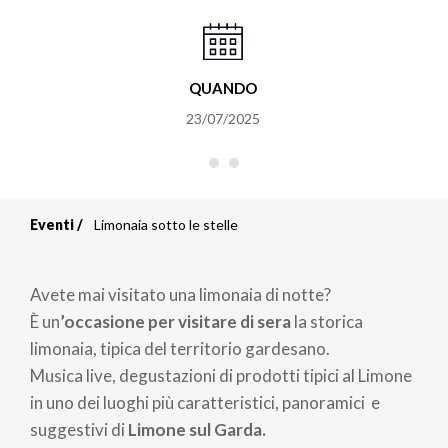
QUANDO
23/07/2025
Eventi
Limonaia sotto le stelle
Briciole
di
Avete mai visitato una limonaia di notte?
pane
È un
’occasione per visitare di sera
la storica
limonaia, tipica del territorio gardesano.
Musica live, degustazioni di prodotti tipici al Limone
in uno dei luoghi più caratteristici, panoramici e
suggestivi di
Limone sul Garda.