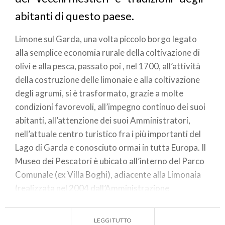
abitanti di questo paese.
Limone sul Garda, una volta piccolo borgo legato
alla semplice economia rurale della coltivazione di
olivi e alla pesca, passato poi , nel 1700, all’attività
della costruzione delle limonaie e alla coltivazione
degli agrumi, si è trasformato, grazie a molte
condizioni favorevoli, all’impegno continuo dei suoi
abitanti, all’attenzione dei suoi Amministratori,
nell’attuale centro turistico fra i più importanti del
Lago di Garda e conosciuto ormai in tutta Europa. Il
Museo dei Pescatori è ubicato all’interno del Parco
Comunale (ex Villa Boghi), adiacente alla Limonaia
(realizzata nel 2004 dall’Amministrazione
Comunale), per agevolare il visitatore che può così
scoprire in un unico spazio le antiche abitudini rurali
LEGGI TUTTO