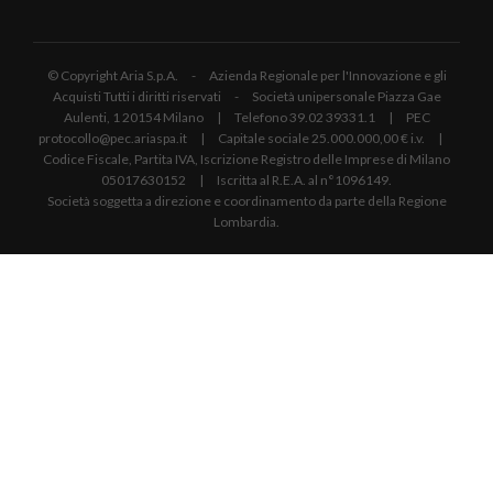
© Copyright Aria S.p.A. - Azienda Regionale per l'Innovazione e gli
Acquisti Tutti i diritti riservati - Società unipersonale Piazza Gae
Aulenti, 1 20154 Milano | Telefono 39.02 39331.1 | PEC
protocollo@pec.ariaspa.it | Capitale sociale 25.000.000,00 € i.v. |
Codice Fiscale, Partita IVA, Iscrizione Registro delle Imprese di Milano
05017630152 | Iscritta al R.E.A. al n°1096149.
Società soggetta a direzione e coordinamento da parte della Regione
Lombardia.