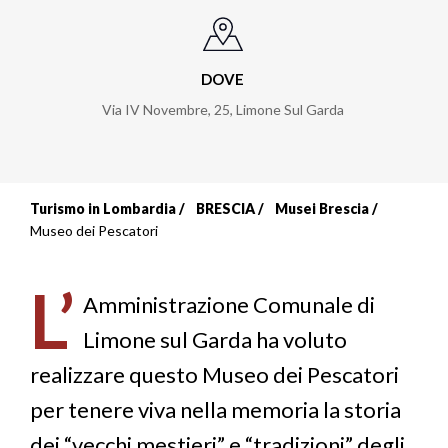
DOVE
Via IV Novembre, 25
,
Limone Sul Garda
Turismo in Lombardia
BRESCIA
Musei Brescia
Briciole
Museo dei Pescatori
di
L’
pane
Amministrazione Comunale di
Limone sul Garda ha voluto
realizzare questo Museo dei Pescatori
per tenere viva nella memoria la storia
dei “vecchi mestieri” e “tradizioni” degli