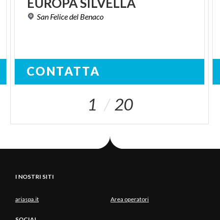
EUROPA
SILVELLA
San
Felice
del
Benaco
CONTATTA
1
20
I NOSTRI SITI
ariaspa.it
Area operatori
SOCIAL