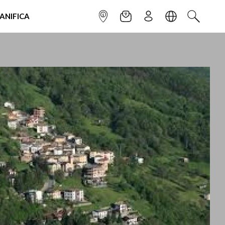
IANIFICA
INFOPOINT
NEWSLETTER
ISCRIVITI
LINGUA
CERCA