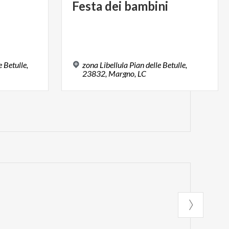
Festa
dei
bambini
e Betulle,
zona Libellula Pian delle Betulle,
23832, Margno, LC