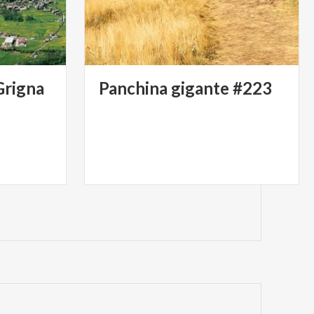
Grigna
Panchina
gigante
#223