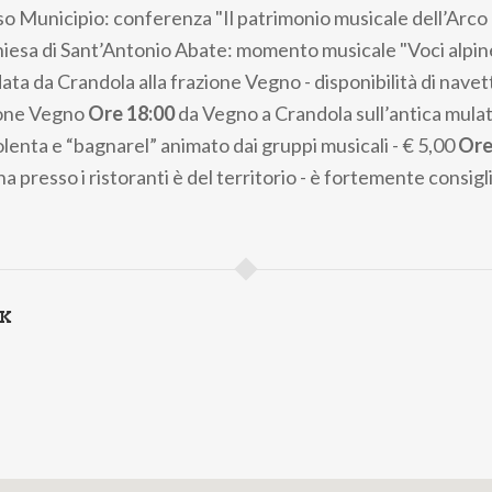
o Municipio: conferenza "Il patrimonio musicale dell’Arco
iesa di Sant’Antonio Abate: momento musicale "Voci alpin
ata da Crandola alla frazione Vegno - disponibilità di nave
zione Vegno
Ore 18:00
da Vegno a Crandola sull’antica mula
olenta e “bagnarel” animato dai gruppi musicali - € 5,00
Ore
na presso i ristoranti è del territorio - è fortemente consigli
NK