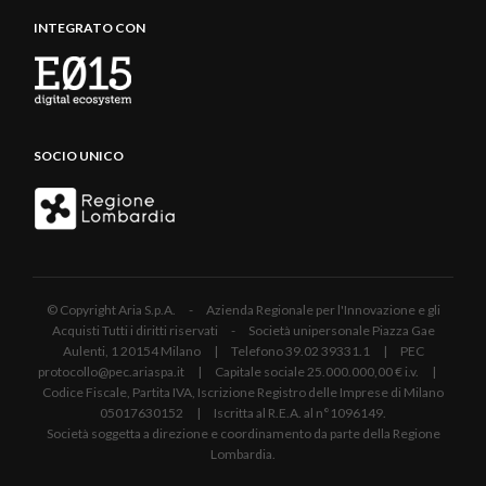
INTEGRATO CON
SOCIO UNICO
© Copyright Aria S.p.A. - Azienda Regionale per l'Innovazione e gli
Acquisti Tutti i diritti riservati - Società unipersonale Piazza Gae
Aulenti, 1 20154 Milano | Telefono 39.02 39331.1 | PEC
protocollo@pec.ariaspa.it | Capitale sociale 25.000.000,00 € i.v. |
Codice Fiscale, Partita IVA, Iscrizione Registro delle Imprese di Milano
05017630152 | Iscritta al R.E.A. al n°1096149.
Società soggetta a direzione e coordinamento da parte della Regione
Lombardia.