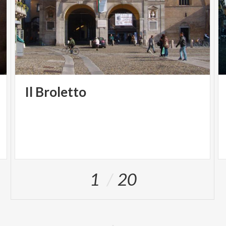
Il
Broletto
1
20