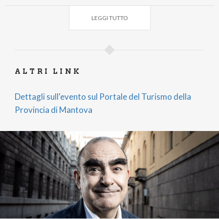
Ufficio Teatro
LEGGI TUTTO
ex Convento di Santa Maria
viale Fiera Millenaria, 64 - Gonzaga
tel. 0376/526337
teatro.gonzaga@comune.gonzaga.mn.it
ALTRI LINK
Dettagli sull'evento sul Portale del Turismo della
Provincia di Mantova