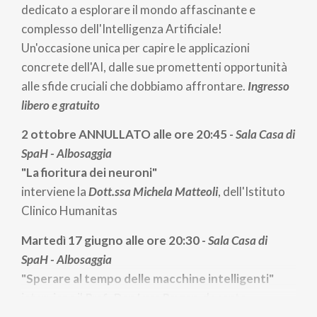
dedicato a esplorare il mondo affascinante e
complesso dell'Intelligenza Artificiale!
Un'occasione unica per capire le applicazioni
concrete dell'AI, dalle sue promettenti opportunità
alle sfide cruciali che dobbiamo affrontare.
Ingresso
libero e gratuito
2 ottobre ANNULLATO alle ore 20:45 -
Sala Casa di
SpaH - Albosaggia
"La fioritura dei neuroni"
interviene la
Dott.ssa
Michela Matteoli
, dell'Istituto
Clinico Humanitas
Martedì 17 giugno alle ore 20:30 -
Sala Casa di
SpaH - Albosaggia
"Sperare al tempo delle macchine intelligenti"
interviene il
Prof.. Don Luca Peyron
, docente
dell’Università Cattolica