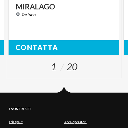
MIRALAGO
Tartano
CONTATTA
1
20
I NOSTRI SITI
ariaspa.it
Area operatori