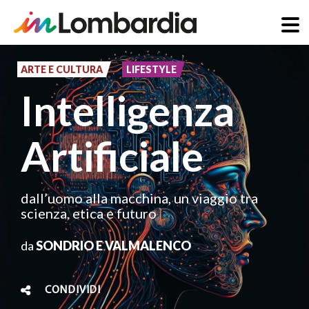
Salta
al
ARTE E CULTURA
LIFESTYLE
contenuto
Intelligenza
principale
Artificiale
dall’uomo alla macchina, un viaggio tra
scienza, etica e futuro
da
SONDRIO E VALMALENCO
CONDIVIDI