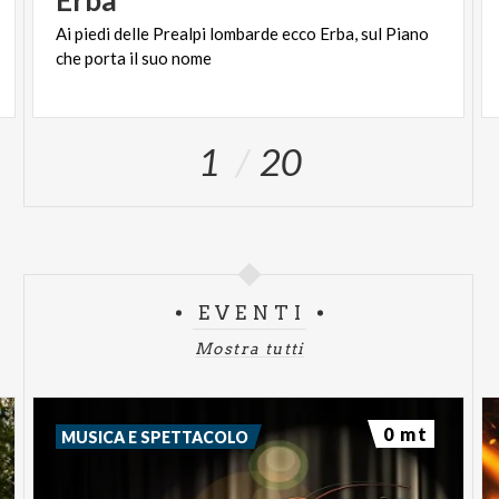
Ai
piedi
delle
Prealpi
lombarde
ecco
Erba,
sul
Piano
che
porta
il
suo
nome
1
20
EVENTI
Mostra tutti
0 mt
MUSICA E SPETTACOLO