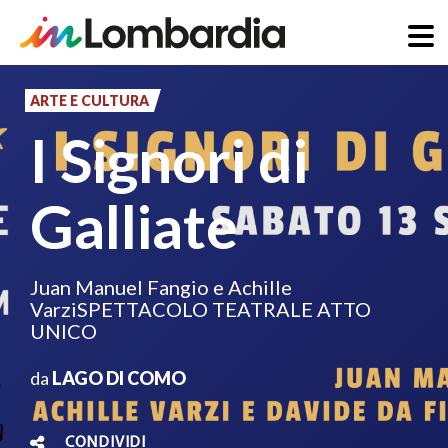
Salta
al
ARTE E CULTURA
contenuto
I Signori di
principale
Galliate
Juan Manuel Fangio e Achille
VarziSPETTACOLO TEATRALE ATTO
UNICO
da
LAGO DI COMO
CONDIVIDI