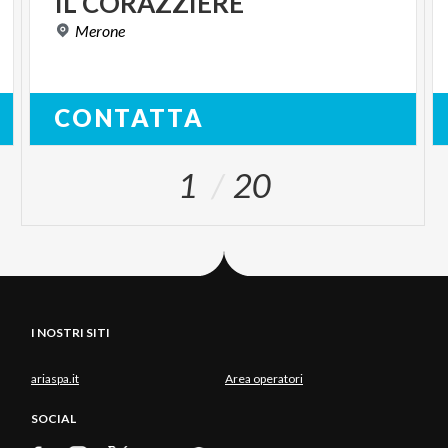
IL
CORAZZIERE
Merone
CONTATTA
1
20
I NOSTRI SITI
ariaspa.it
Area operatori
SOCIAL