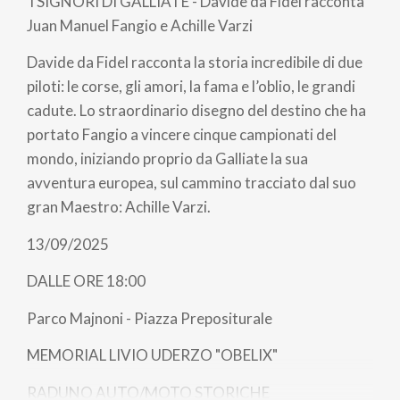
I SIGNORI DI GALLIATE - Davide da Fidel racconta
Juan Manuel Fangio e Achille Varzi
Davide da Fidel racconta la storia incredibile di due
piloti: le corse, gli amori, la fama e l’oblio, le grandi
cadute. Lo straordinario disegno del destino che ha
portato Fangio a vincere cinque campionati del
mondo, iniziando proprio da Galliate la sua
avventura europea, sul cammino tracciato dal suo
gran Maestro: Achille Varzi.
13/09/2025
DALLE ORE 18:00
Parco Majnoni - Piazza Prepositurale
MEMORIAL LIVIO UDERZO "OBELIX"
RADUNO AUTO/MOTO STORICHE