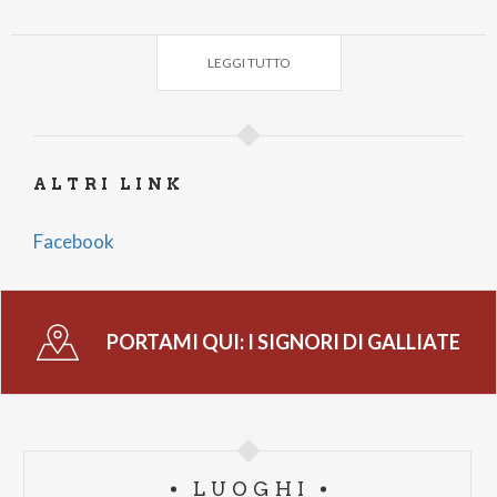
ORE 21:00
LEGGI TUTTO
Teatro Licinium - Via Crotto Rosa
SPETTACOLO TEATRALE
La prenotazione è obbligatoria
ALTRI LINK
Facebook
PORTAMI QUI:
I SIGNORI DI GALLIATE
LUOGHI