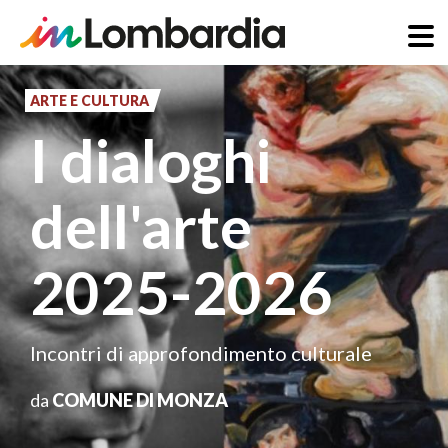
Salta
al
ARTE E CULTURA
contenuto
I dialoghi
principale
dell'arte
2025-2026
Incontri di approfondimento culturale
da
COMUNE DI MONZA