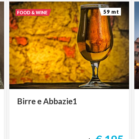
59 mt
FOOD & WINE
Birre
e
Abbazie1