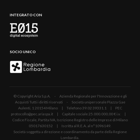
INTEGRATO CON
SOCIO UNICO
© Copyright Aria S.p.A. - Azienda Regionale per l'Innovazione e gli
Acquisti Tutti i diritti riservati - Società unipersonale Piazza Gae
Aulenti, 1 20154 Milano | Telefono 39.02 39331.1 | PEC
protocollo@pec.ariaspa.it | Capitale sociale 25.000.000,00 € i.v. |
Codice Fiscale, Partita IVA, Iscrizione Registro delle Imprese di Milano
05017630152 | Iscritta al R.E.A. al n°1096149.
Società soggetta a direzione e coordinamento da parte della Regione
Lombardia.