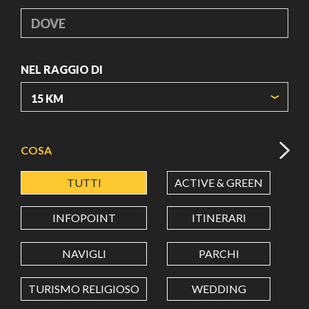
DOVE
NEL RAGGIO DI
ORIGIN COORDINATES
COSA
TUTTI
ACTIVE & GREEN
A
LATITUDINE
INFOPOINT
ITINERARI
LONGITUDINE
NAVIGLI
PARCHI
TURISMO RELIGIOSO
WEDDING
Value in decimal degrees. Use dot (.) as decimal separator.