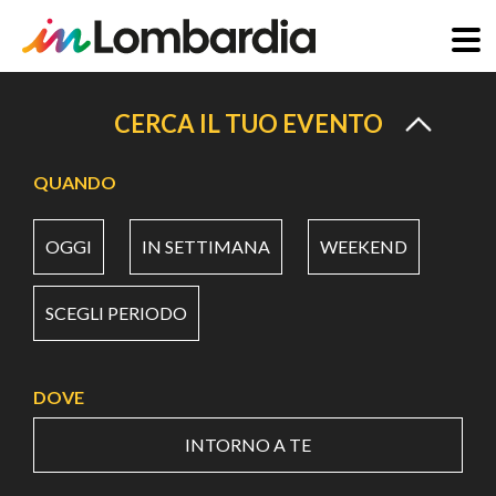
Salta
al
CERCA IL TUO EVENTO
contenuto
principale
QUANDO
OGGI
IN SETTIMANA
WEEKEND
SCEGLI PERIODO
DOVE
INTORNO A TE