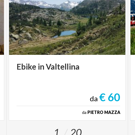
Ebike
in
Valtellina
€ 60
da
da
PIETRO MAZZA
1
20