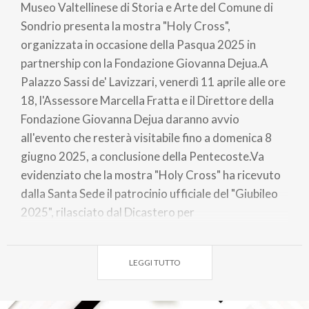
Museo Valtellinese di Storia e Arte del Comune di
Sondrio presenta la mostra "Holy Cross",
organizzata in occasione della Pasqua 2025 in
partnership con la Fondazione Giovanna Dejua.A
Palazzo Sassi de' Lavizzari, venerdì 11 aprile alle ore
18, l'Assessore Marcella Fratta e il Direttore della
Fondazione Giovanna Dejua daranno avvio
all'evento che resterà visitabile fino a domenica 8
giugno 2025, a conclusione della Pentecoste.Va
evidenziato che la mostra "Holy Cross" ha ricevuto
dalla Santa Sede il patrocinio ufficiale del "Giubileo
2025", rilasciato dal Dicastero per
l'Evangelizzazione a firma dell'arcivescovo Pro-
Prefetto Mons. Rino Fisichella. Inoltre, l'evento
LEGGI TUTTO
artistico è stato patrocinato dall'antico e
prestigioso Ordine Equestre del Santo Sepolcro di
Gerusalemme e dalla Diocesi di Como, nonché dalla