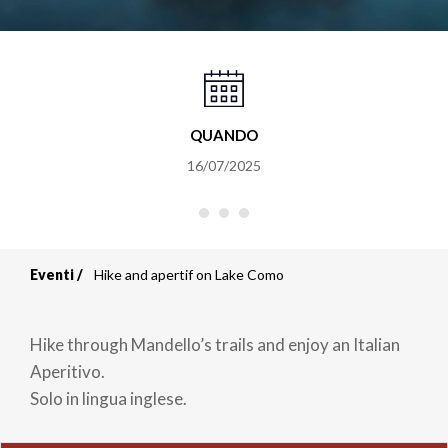
QUANDO
16/07/2025
Eventi
Hike and apertif on Lake Como
Briciole
di
Hike through Mandello’s trails and enjoy an Italian
pane
Aperitivo.
Solo in lingua inglese.