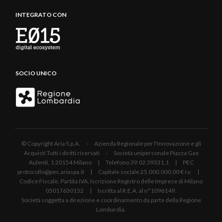
INTEGRATO CON
SOCIO UNICO
© Copyright Aria S.p.A. - Azienda Regionale per l'Innovazione e gli
Acquisti Tutti i diritti riservati - Società unipersonale Piazza Gae
Aulenti, 1 20154 Milano | Telefono 39.02 39331.1 | PEC
protocollo@pec.ariaspa.it | Capitale sociale 25.000.000,00 € i.v. |
Codice Fiscale, Partita IVA, Iscrizione Registro delle Imprese di Milano
05017630152 | Iscritta al R.E.A. al n°1096149.
Società soggetta a direzione e coordinamento da parte della Regione
Lombardia.