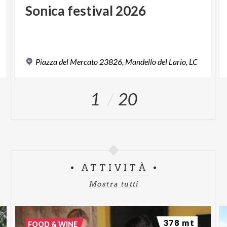
Sonica
festival
2026
Piazza
del
Mercato
23826,
Mandello
del
Lario,
LC
1
20
ATTIVITÀ
Mostra tutti
378 mt
FOOD & WINE