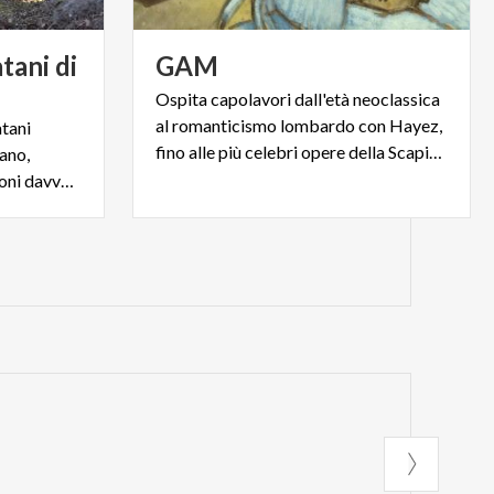
tani di
GAM
Ospita capolavori dall'età neoclassica
al romanticismo lombardo con Hayez,
atani
fino alle più celebri opere della Scapigliatura
ano,
assumendo forme e dimensioni davvero speciali.