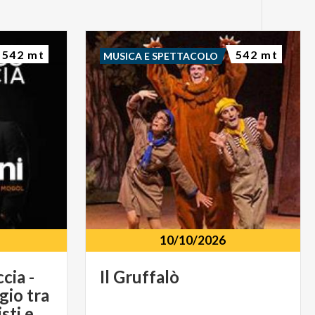
542 mt
542 mt
MUSICA E SPETTACOLO
10/10/2026
cia -
Il
Gruffalò
io tra
le canzoni di Battisti e Mogol