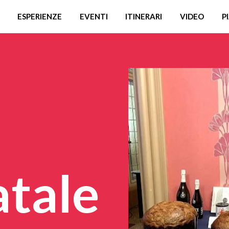
ESPERIENZE
EVENTI
ITINERARI
VIDEO
P
tale