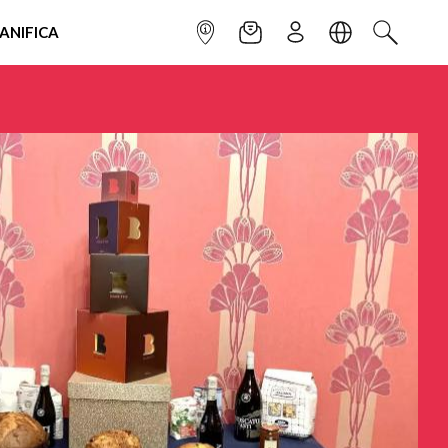
IANIFICA
INFOPOINT
NEWSLETTER
ISCRIVITI
LINGUA
CERCA