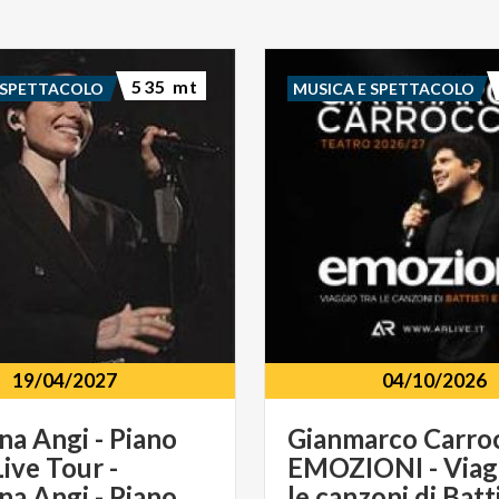
535 mt
 SPETTACOLO
MUSICA E SPETTACOLO
19/04/2027
04/10/2026
na Angi - Piano
Gianmarco Carroc
ive Tour -
EMOZIONI - Viagg
Giordana Angi - Piano piano tour