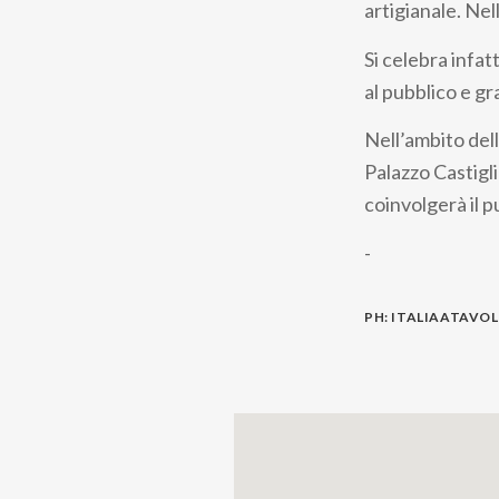
artigianale. Nel
Si celebra infatt
al pubblico e gr
Nell’ambito del
Palazzo Castigli
coinvolgerà il 
-
PH: ITALIAATAVO