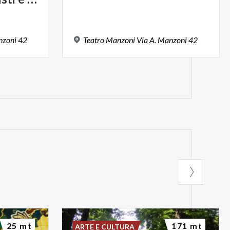
zoni
42
Teatro
Manzoni
Via
A.
Manzoni
42
25 mt
171 mt
ARTE E CULTURA