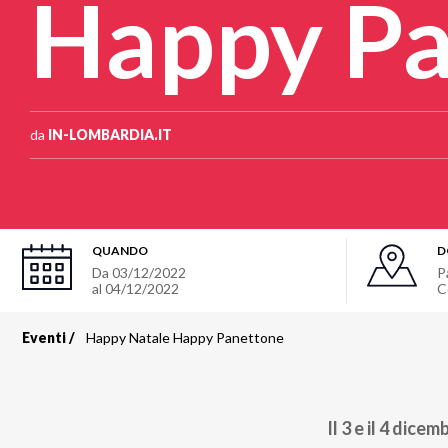
Happy Pa
da
IN-LOMBARDIA.IT
QUANDO
D
Da
03/12/2022
P
al
04/12/2022
C
Eventi
Happy Natale Happy Panettone
Briciole
di
Il 3 e il 4 dice
pane