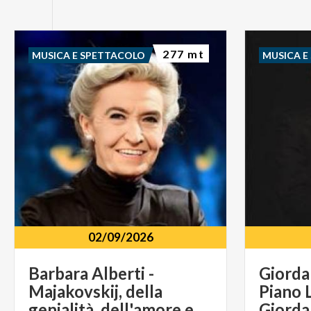
277 mt
MUSICA E SPETTACOLO
MUSICA E
02/09/2026
Barbara Alberti -
Giorda
Majakovskij, della
Piano L
genialità, dell'amore e d'altri demoni