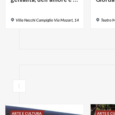
Villa
Necchi
Campiglio
Via
Mozart,
14
Teatro
M
ARTE E CULTURA
ARTE E C