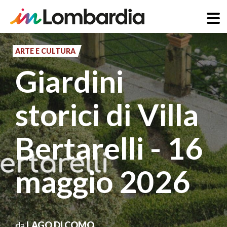
Salta
al
ARTE E CULTURA
contenuto
Giardini
principale
storici di Villa
Bertarelli - 16
maggio 2026
da
LAGO DI COMO