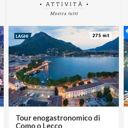
ATTIVITÀ
Mostra tutti
275 mt
LAGHI
Tour
enogastronomico
di
Como
o
Lecco