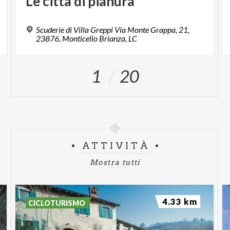
Le
città
di
pianura
Scuderie di Villa Greppi Via Monte Grappa, 21,
23876, Monticello Brianza, LC
1
20
ATTIVITÀ
Mostra tutti
4.33 km
CICLOTURISMO