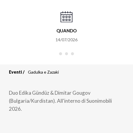
QUANDO
14/07/2026
Eventi
Gadulka e Zazaki
Briciole
di
Duo Edika Gündüz & Dimitar Gougov
pane
(Bulgaria/Kurdistan). All'interno di Suonimobili
2026.