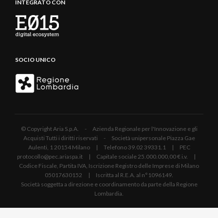
INTEGRATO CON
SOCIO UNICO
© Copyright Aria S.p.A. - Azienda Regionale per l'Innovazione e gli
Acquisti Tutti i diritti riservati - Società unipersonale Piazza Gae
Aulenti, 1 20154 Milano | Telefono 39.02 39331.1 | PEC
protocollo@pec.ariaspa.it | Capitale sociale 25.000.000,00 € i.v. |
Codice Fiscale, Partita IVA, Iscrizione Registro delle Imprese di Milano
05017630152 | Iscritta al R.E.A. al n°1096149.
Società soggetta a direzione e coordinamento da parte della Regione
Lombardia.