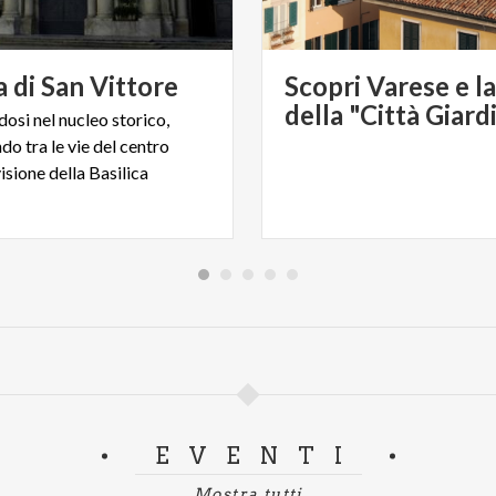
a
di
San
Vittore
Scopri Varese e la
della "Città Giard
osi nel nucleo storico,
o tra le vie del centro
visione della Basilica
EVENTI
Mostra tutti