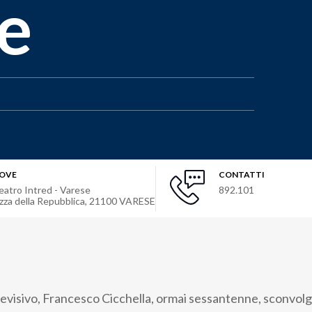
e
OVE
CONTATTI
eatro Intred - Varese
892.101
.zza della Repubblica
,
21100
VARESE
elevisivo, Francesco Cicchella, ormai sessantenne, sconvolge