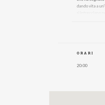
dando vita a un’
si intrecciano p
Biglietti
Seconda Galler
Poltronissima
€
ORARI
20:00