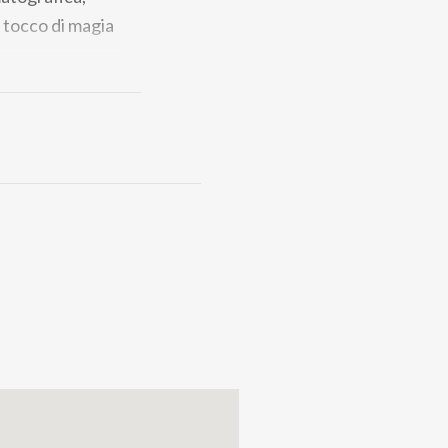
n tocco di magia
entrale
€ 38,00