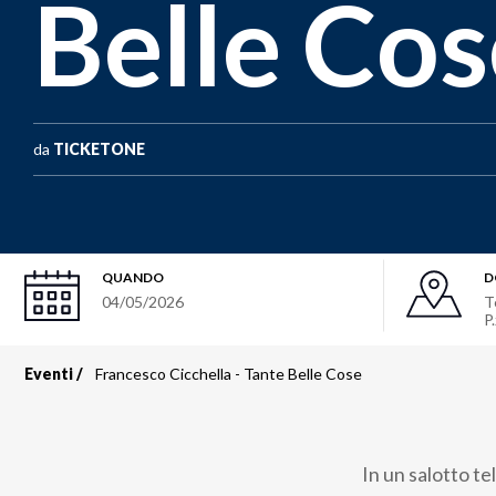
Belle Cos
da
TICKETONE
QUANDO
D
04/05/2026
T
P
Eventi
Francesco Cicchella - Tante Belle Cose
Briciole
di
In un salotto t
pane