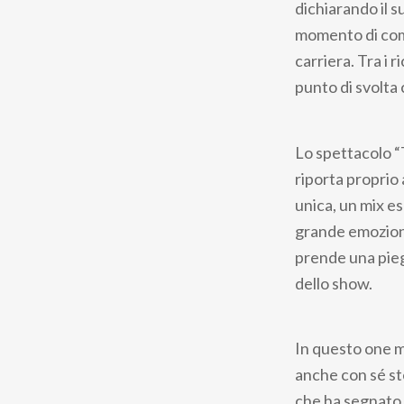
dichiarando il s
momento di commi
carriera. Tra i 
punto di svolta 
Lo spettacolo “
riporta proprio 
unica, un mix es
grande emozione
prende una pieg
dello show.
In questo one m
anche con sé ste
che ha segnato l