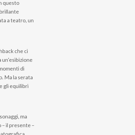
In questo
brillante
ata a teatro, un
shback che ci
a un’esibizione
 momenti di
o. Ma la serata
gli equilibri
rsonaggi, ma
 – il presente –
matografica,