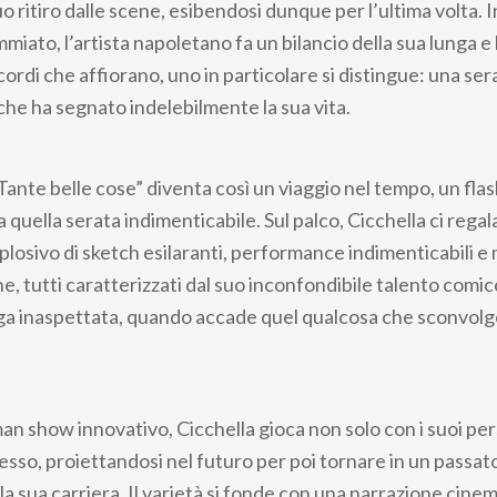
uo ritiro dalle scene, esibendosi dunque per l’ultima volta. 
ato, l’artista napoletano fa un bilancio della sua lunga e 
ricordi che affiorano, uno in particolare si distingue: una ser
che ha segnato indelebilmente la sua vita.
Tante belle cose” diventa così un viaggio nel tempo, un fla
a quella serata indimenticabile. Sul palco, Cicchella ci regal
plosivo di sketch esilaranti, performance indimenticabili e
, tutti caratterizzati dal suo inconfondibile talento comic
a inaspettata, quando accade quel qualcosa che sconvolge 
an show innovativo, Cicchella gioca non solo con i suoi pe
sso, proiettandosi nel futuro per poi tornare in un passato
a sua carriera. Il varietà si fonde con una narrazione cine