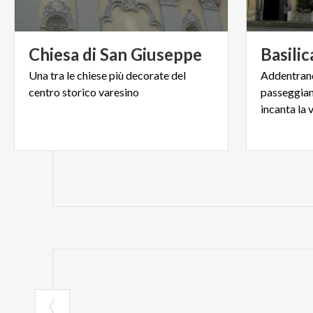
Chiesa
di
San
Giuseppe
Basilic
Una
tra
le
chiese
più
decorate
del
Addentrand
centro
storico
varesino
passeggiand
incanta la 