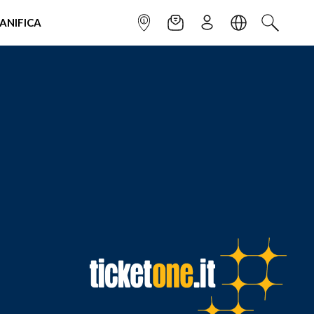
IANIFICA
INFOPOINT
NEWSLETTER
ISCRIVITI
LINGUA
CERCA