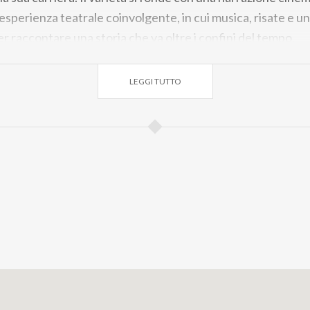
esperienza teatrale coinvolgente, in cui musica, risate e u
er raccontare una storia che va oltre i confini del tempo.
LEGGI TUTTO
ia
€ 32,00
Prima Galleria Laterale
€ 36,00
Prima Galleria C
 42,00
Platea Vip
€ 46,00