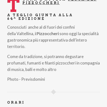
T
PIZZOCCHERI
A TEGLIO GIUNTA ALLA
64^ EDIZIONE
Conosciuti anche al di fuori dei confini
della Valtellina,
i Pizzoccheri
sono oggi la specialità
gastronomica più rappresentativa dell’intero
territorio.
Come da tradizione, si potranno degustare
profumati, fumanti e filanti pizzoccheri in compagnia
di musica, balli e molto altro
Photo - Previsdomini
ORARI