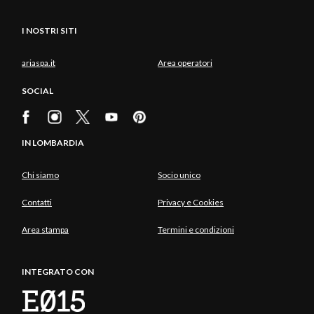
I NOSTRI SITI
ariaspa.it
Area operatori
SOCIAL
IN LOMBARDIA
Chi siamo
Socio unico
Contatti
Privacy e Cookies
Area stampa
Termini e condizioni
INTEGRATO CON