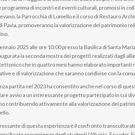
 programma di incontri ed eventi culturali, promossi in co
gevano, la Parrocchia di Lomello e il corso di Restauro Arch
di Pavia, promoveranno la valorizzazione del patrimonio rel
lino.
gennaio 2025 alle ore 10:00 presso la Basilica di Santa Mar
ugurata la seconda mostra dei progetti realizzati dagli allie
ettonico che in quattro mesi hanno elaborato importanti 
ative e di valorizzazione che saranno condivise con la comu
za partita nel 2023 ha consentito anche nel corso di que
are avvio a un interessante progetto partecipato in cui div
anno contribuendo attivamente alla valorizzazione del patri
ello.
ressante di questa esperienza è il confronto transcultura
versificate provenienze degli studenti (Albania, Ecuador, E