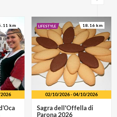
5.11 km
18.16 km
LIFESTYLE
/2026
02/10/2026
-
04/10/2026
d’Oca
Sagra
dell'Offella
di
a
Parona
2026