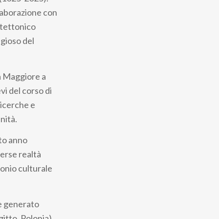
llaborazione con
itettonico
igioso del
ia Maggiore a
vi del corso di
ricerche e
nità.
sto anno
erse realtà
monio culturale
le generato
gitto, Polonia)