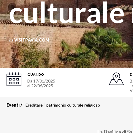
culturale 
da
VISITPAVIA.COM
QUANDO
D
Da
17/01/2025
B
al
22/06/2025
L
V
Eventi
Ereditare il patrimonio culturale religioso
Briciole
di
La Basilica di 