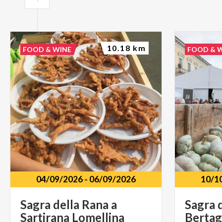
10.18 km
FOOD & WINE
FOOD & 
04/09/2026
-
06/09/2026
10/1
Sagra
della
Rana
a
Sagra
Sartirana
Lomellina
Bertag