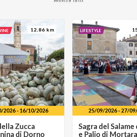
12.86 km
1
WINE
LIFESTYLE
0/2026
-
16/10/2026
25/09/2026
-
27/09
della
Zucca
Sagra
del
Salame
nina
di
Dorno
e
Palio
di
Mortar