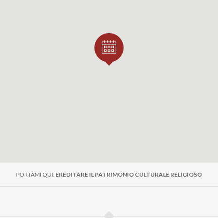
ne saranno presenti S.E.R. mons. Maurizio Gervasoni, Vesc
oberto Signorelli, Parroco di Lomello; Silvia Ruggia, Sinda
o, presidente Oltre Confine scs Onlus e rappresentante d
o per il Millenario della Basilica, il prof. Luigi Carlo Schiavi
dell’Arte Medievale e la professoressa Olimpia Niglio, titola
ttonico e coordinatrice delle attività in collaborazione co
à aperta dal 19 gennaio al 22 giugno 2025 e per le visite c
Lomello
parrocchialomello@gmail.com
WWW.UNIPV.NEWS
)
PORTAMI QUI:
EREDITARE IL PATRIMONIO CULTURALE RELIGIOSO