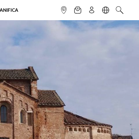
IANIFICA
INFOPOINT
NEWSLETTER
ISCRIVITI
LINGUA
CERCA