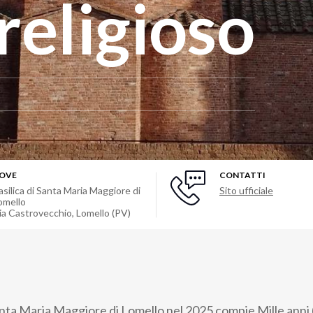
religioso
OVE
CONTATTI
asilica di Santa Maria Maggiore di
Sito ufficiale
omello
ia Castrovecchio
,
Lomello (PV)
Santa Maria Maggiore di Lomello nel 2025 compie Mille anni