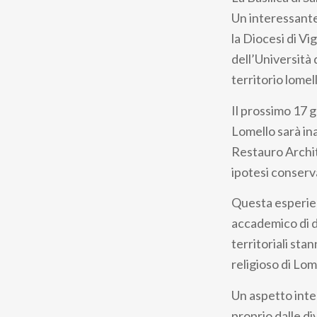
pane
Un interessante
la Diocesi di Vi
dell’Università 
territorio lomel
Il prossimo 17 
Lomello sarà ina
Restauro Archit
ipotesi conserv
Questa esperien
accademico di d
territoriali st
religioso di Lom
Un aspetto inte
proprio dalle di