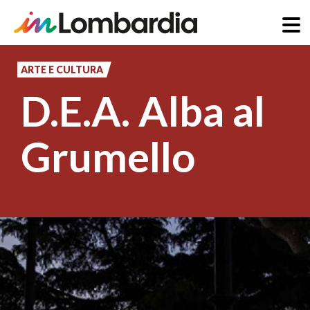
Salta
al
ARTE E CULTURA
contenuto
D.E.A. Alba al
principale
Grumello