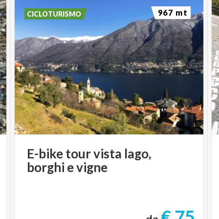
967 mt
CICLOTURISMO
E-bike
tour
vista
lago,
borghi
e
vigne
€ 75
da