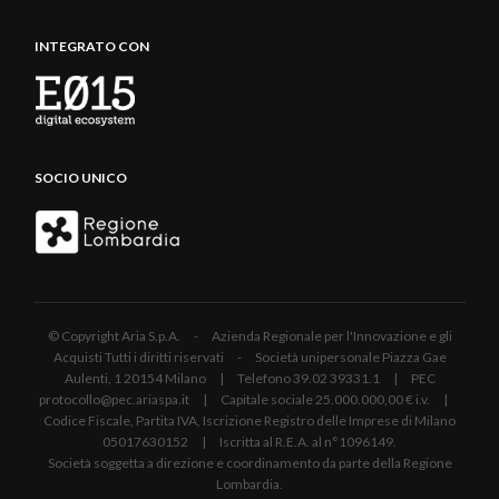
INTEGRATO CON
SOCIO UNICO
© Copyright Aria S.p.A. - Azienda Regionale per l'Innovazione e gli
Acquisti Tutti i diritti riservati - Società unipersonale Piazza Gae
Aulenti, 1 20154 Milano | Telefono 39.02 39331.1 | PEC
protocollo@pec.ariaspa.it | Capitale sociale 25.000.000,00 € i.v. |
Codice Fiscale, Partita IVA, Iscrizione Registro delle Imprese di Milano
05017630152 | Iscritta al R.E.A. al n°1096149.
Società soggetta a direzione e coordinamento da parte della Regione
Lombardia.