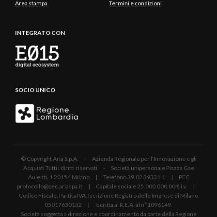
Area stampa
Termini e condizioni
INTEGRATO CON
SOCIO UNICO
© Copyright Aria S.p.A. - Azienda Regionale per l'Innovazione e gli
Acquisti Tutti i diritti riservati - Società unipersonale Piazza Gae
Aulenti, 1 20154 Milano | Telefono 39.02 39331.1 | PEC
protocollo@pec.ariaspa.it | Capitale sociale 25.000.000,00 € i.v. |
Codice Fiscale, Partita IVA, Iscrizione Registro delle Imprese di Milano
05017630152 | Iscritta al R.E.A. al n°1096149.
Società soggetta a direzione e coordinamento da parte della Regione