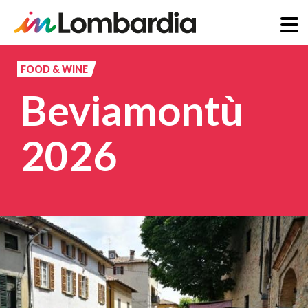
Salta
al
FOOD & WINE
contenuto
Beviamontù
principale
2026