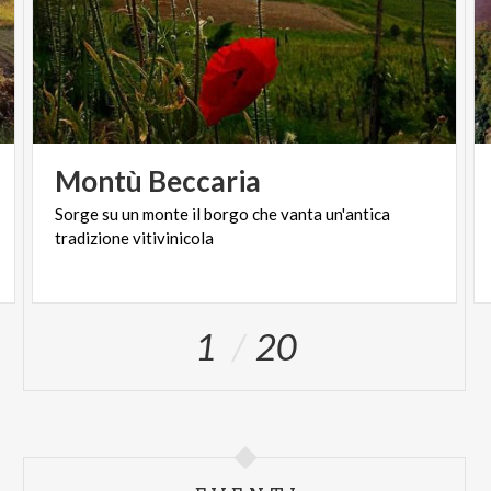
Montù
Beccaria
Sorge
su
un
monte
il
borgo
che
vanta
un'antica
tradizione
vitivinicola
1
20