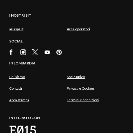
I NOSTRI SITI
ariaspa.it
Area operatori
SOCIAL
IN LOMBARDIA
Chi siamo
Socio unico
Contatti
Privacy e Cookies
Area stampa
Termini e condizioni
INTEGRATO CON