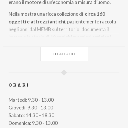
erano il motore di un’economia a misura d’uomo.
Nella mostra una ricca collezione di
circa 160
oggetti e attrezzi antichi
, pazientemente raccolti
negli anni dal MEMB sul territorio, documenta il
lavoro e la storia di
40 antichi mestieri artigiani
.
Inoltre in esposizione uno straordinario reperto che
LEGGI TUTTO
impreziosisce il percorso espositivo: la
Corona
Ferrea tessile
, una trasposizione di altissima
maestria che riproduce con filati preziosi le piastre
d’oro, d'argento e le gemme incastonate
ORARI
dell'originale, rappresenta la massima espressione
del "saper fare" manuale.
Martedì: 9.30 - 13.00
Giovedì: 9.30 - 13.00
Il percorso propone un confronto tra la
Sabato: 14.30 - 18.30
documentazione storica e la ricostruzione visiva
Domenica: 9.30 - 13.00
potenziata dall'
Intelligenza Artificiale (IA)
. L'IA non