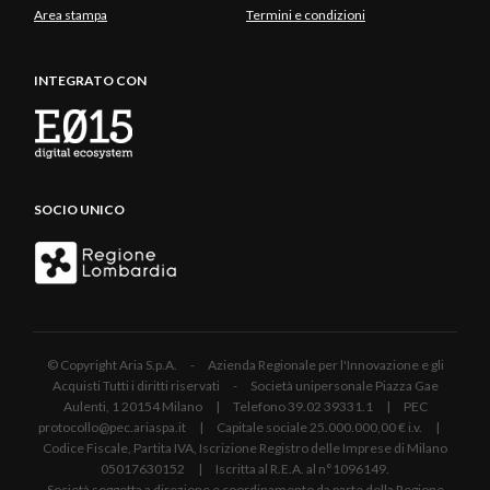
Area stampa
Termini e condizioni
INTEGRATO CON
SOCIO UNICO
© Copyright Aria S.p.A. - Azienda Regionale per l'Innovazione e gli
Acquisti Tutti i diritti riservati - Società unipersonale Piazza Gae
Aulenti, 1 20154 Milano | Telefono 39.02 39331.1 | PEC
protocollo@pec.ariaspa.it | Capitale sociale 25.000.000,00 € i.v. |
Codice Fiscale, Partita IVA, Iscrizione Registro delle Imprese di Milano
05017630152 | Iscritta al R.E.A. al n°1096149.
Società soggetta a direzione e coordinamento da parte della Regione