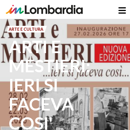
Salta
al
ARTE E CULTURA
contenuto
ARTI E
principale
MESTIERI:
IERI SI
FACEVA
COSI'