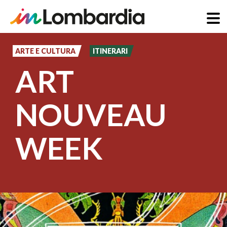
Salta
al
ARTE E CULTURA
ITINERARI
contenuto
ART
principale
NOUVEAU
WEEK