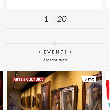
Visita guidata
a partire da Largo Mazzini con
l'antica sede delle Telerie Frette, l'ex Garage Nessi e
1
20
Casa Borgonuovo, oltre che architetture Liberty in
dialogo con alcuni edifici in stile Decò del centro
storico
Ritrovo:
verrà comunicato tramite mail
Costi:
€ 13; € 10 p
er i soci di Italia Liberty e Touring
Club; € 8 ridotto under 18
EVENTI
Prenotazione obbligatoria:
Mostra tutti
info@scopriremilano.it
5 mt
ARTE E CULTURA
Da sabato 5 luglio a domenica 31 agosto
Tesori svelati. La grazia elegante di Ugo Zovetti e
le carte decorate viennesi
Mostra
presso i Musei Civici di Monza dedicata ad