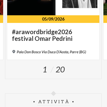
05/09/2026
#arawordbridge2026
festival
Omar
Pedrini
Pala
Don
Bosco
Via
Duca
D’Aosta,
Parre
(BG)
1
20
ATTIVITÀ