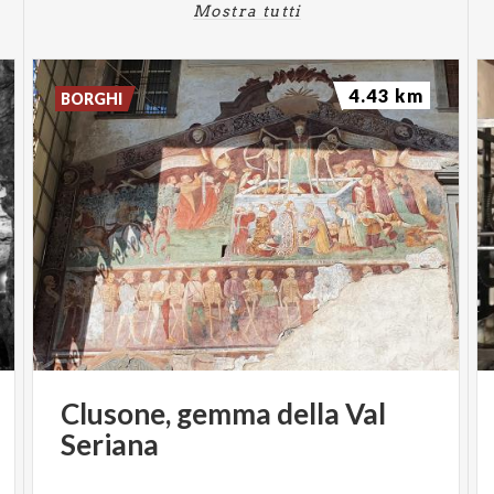
Mostra tutti
4.43 km
BORGHI
Clusone,
gemma
della
Val
Seriana