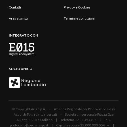
Contatti
Privacy e Cookies
Area stampa
Termini e condizioni
INTEGRATO CON
SOCIO UNICO
© Copyright Aria S.p.A. - Azienda Regionale per l'Innovazione e gli
Acquisti Tutti i diritti riservati - Società unipersonale Piazza Gae
Aulenti, 1 20154 Milano | Telefono 39.02 39331.1 | PEC
protocollo@pec.ariaspa.it | Capitale sociale 25.000.000,00 € i.v. |