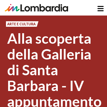
Salta
al
ARTE E CULTURA
contenuto
Alla scoperta
principale
della Galleria
di Santa
Barbara - IV
appuntamento