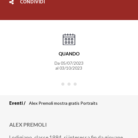
CONDIVIDI
QUANDO
Da
05/07/2023
al
03/10/2023
Eventi
Alex Premoli mostra gratis Portraits
Briciole
di
ALEX PREMOLI
pane
Lodigiano, classe 1984, si interessa fin da giovane