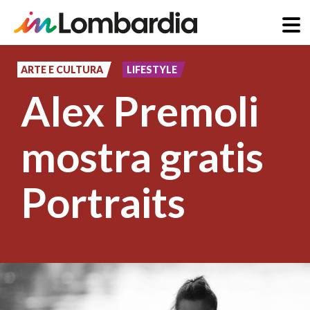
Salta
al
ARTE E CULTURA
LIFESTYLE
contenuto
Alex Premoli
principale
mostra gratis
Portraits