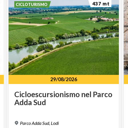
437 mt
CICLOTURISMO
29/08/2026
Cicloescursionismo
nel
Parco
Adda
Sud
1
Parco
Adda
Sud,
Lodi