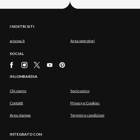
I NOSTRI SITI
ariaspa.it
Area operatori
SOCIAL
IN LOMBARDIA
Chi siamo
Socio unico
Contatti
Privacy e Cookies
Area stampa
Termini e condizioni
INTEGRATO CON