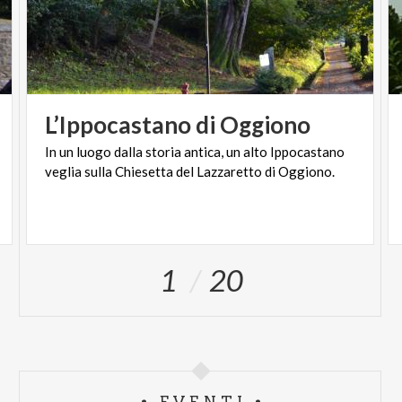
L’Ippocastano
di
Oggiono
In
un
luogo
dalla
storia
antica,
un
alto
Ippocastano
veglia
sulla
Chiesetta
del
Lazzaretto
di
Oggiono.
1
20