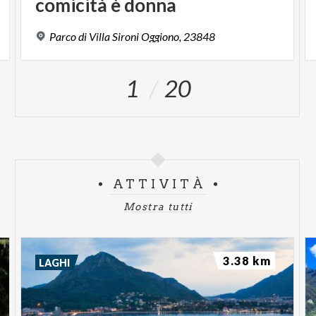
comicità
è
donna
Parco
di
Villa
Sironi
Oggiono,
23848
1
20
ATTIVITÀ
Mostra tutti
3.38 km
LAGHI