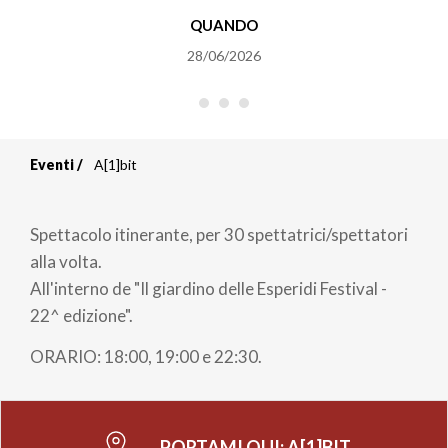
QUANDO
28/06/2026
Eventi
A[1]bit
Briciole
di
Spettacolo itinerante, per 30 spettatrici/spettatori
pane
alla volta.
All'interno de "Il giardino delle Esperidi Festival -
22^ edizione".
ORARIO: 18:00, 19:00 e 22:30.
PORTAMI QUI:
A[1]BIT