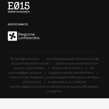
SOCIO UNICO
© Copyright Aria S.p.A. - Azienda Regionale per l'Innovazione e gli
Acquisti Tutti i diritti riservati - Società unipersonale Piazza Gae
Aulenti, 1 20154 Milano | Telefono 39.02 39331.1 | PEC
protocollo@pec.ariaspa.it | Capitale sociale 25.000.000,00 € i.v. |
Codice Fiscale, Partita IVA, Iscrizione Registro delle Imprese di Milano
05017630152 | Iscritta al R.E.A. al n°1096149.
Società soggetta a direzione e coordinamento da parte della Regione
Lombardia.