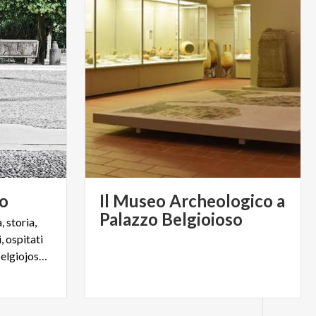
so
Il Museo Archeologico a
Palazzo Belgioioso
, storia,
, ospitati
nel settecentesco Palazzo Belgiojoso di Lecco