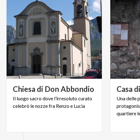
Chiesa
di
Don
Abbondio
Casa
d
Il
luogo
sacro
dove
l’irresoluto
curato
Una delle p
celebrò
le
nozze
fra
Renzo
e
Lucia
protagonis
quartiere 