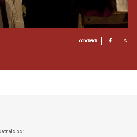
condividi
eatrale per