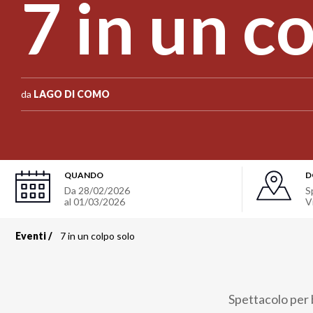
7 in un c
da
LAGO DI COMO
QUANDO
D
Da
28/02/2026
S
al
01/03/2026
V
Eventi
7 in un colpo solo
Briciole
di
Spettacolo per b
pane