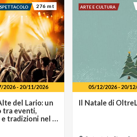
276 mt
 SPETTACOLO
ARTE E CULTURA
7/2026
-
20/11/2026
05/12/2026
-
20/12
lte del Lario: un
Il
Natale
di
OltreL
 tra eventi,
musica e tradizioni nel cuore del Triangolo Lariano