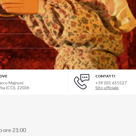
OVE
CONTATTI
arco Majnoni
+39 031 615527
rba (CO), 22036
Sito ufficiale
io ore 21:00