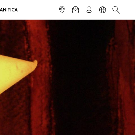
IANIFICA
INFOPOINT
NEWSLETTER
ISCRIVITI
LINGUA
CERCA