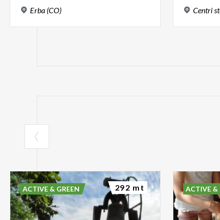
Erba
(CO)
Centri
st
292 mt
ACTIVE & GREEN
ACTIVE &