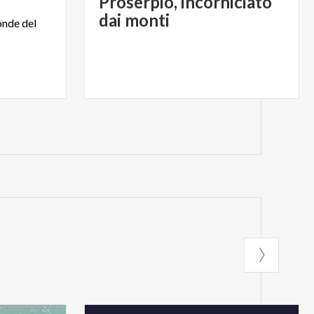
Proserpio, incorniciato
dai monti
onde
del