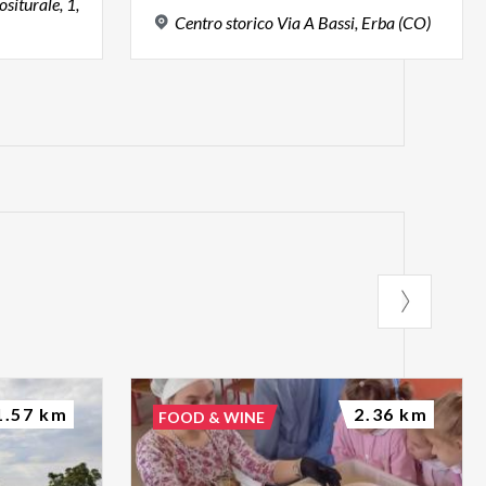
siturale, 1,
Centro
storico
Via
A
Bassi,
Erba
(CO)
1.57 km
2.36 km
FOOD & WINE