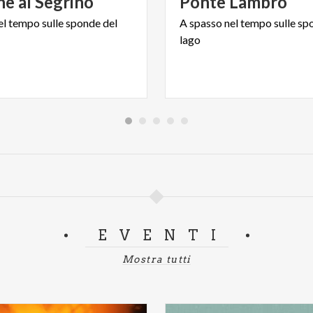
ne
al
Segrino
Ponte
Lambro
el
tempo
sulle
sponde
del
A
spasso
nel
tempo
sulle
sp
lago
EVENTI
Mostra tutti