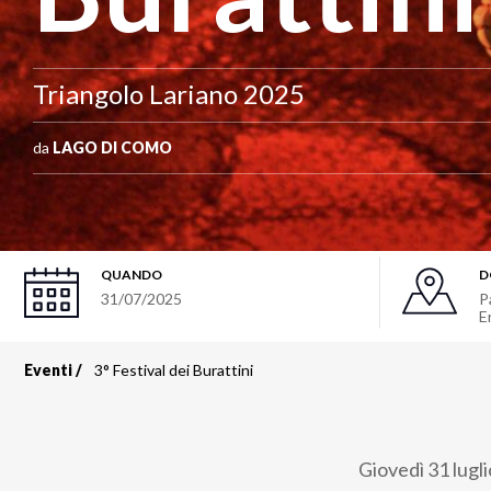
Triangolo Lariano 2025
da
LAGO DI COMO
QUANDO
D
31/07/2025
P
E
Eventi
3° Festival dei Burattini
Briciole
di
Giovedì 31 lugl
pane