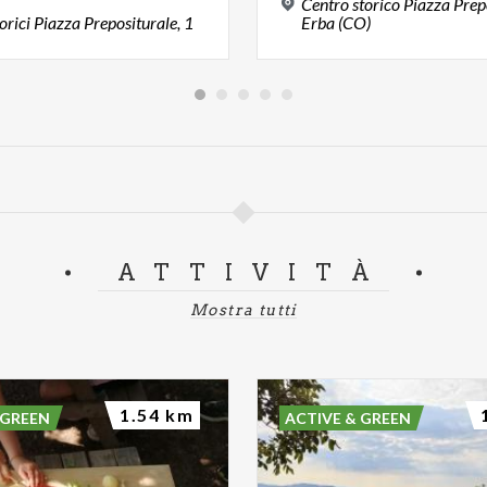
Centro storico Piazza Prepo
orici
Piazza
Prepositurale,
1
Erba (CO)
ATTIVITÀ
Mostra tutti
1.54 km
 GREEN
ACTIVE & GREEN