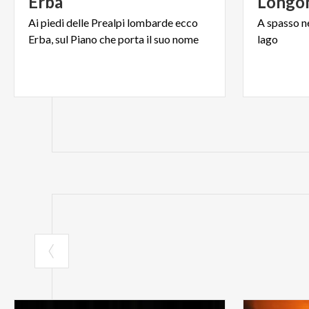
Erba
Longo
Ai
piedi
delle
Prealpi
lombarde
ecco
A
spasso
n
Erba,
sul
Piano
che
porta
il
suo
nome
lago