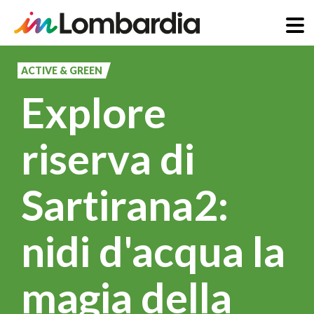
Skip
to
ACTIVE & GREEN
main
Explore
content
riserva di
Sartirana2:
nidi d'acqua la
magia della