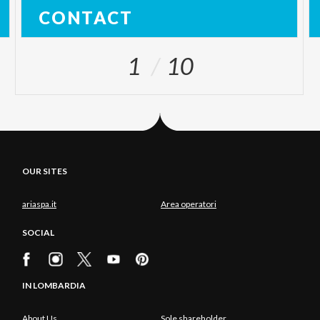
CONTACT
1
10
OUR SITES
ariaspa.it
Area operatori
SOCIAL
IN LOMBARDIA
About Us
Sole shareholder