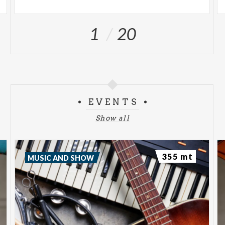
1
20
EVENTS
Show all
355 mt
MUSIC AND SHOW