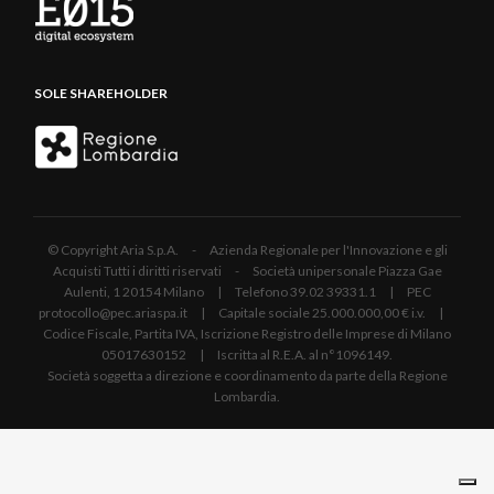
SOLE SHAREHOLDER
© Copyright Aria S.p.A. - Azienda Regionale per l'Innovazione e gli
Acquisti Tutti i diritti riservati - Società unipersonale Piazza Gae
Aulenti, 1 20154 Milano | Telefono 39.02 39331.1 | PEC
protocollo@pec.ariaspa.it | Capitale sociale 25.000.000,00 € i.v. |
Codice Fiscale, Partita IVA, Iscrizione Registro delle Imprese di Milano
05017630152 | Iscritta al R.E.A. al n°1096149.
Società soggetta a direzione e coordinamento da parte della Regione
Lombardia.