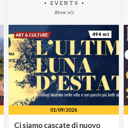
EVENTS
Show all
494 mt
ART & CULTURE
01/09/2026
Ci
siamo
cascate
di
nuovo