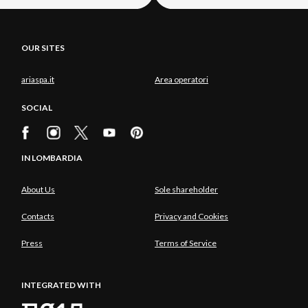
OUR SITES
ariaspa.it
Area operatori
SOCIAL
IN LOMBARDIA
About Us
Sole shareholder
Contacts
Privacy and Cookies
Press
Terms of Service
INTEGRATED WITH