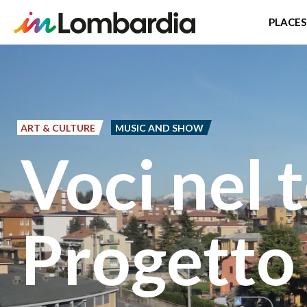
PLACES
Skip
to
main
content
ART & CULTURE
MUSIC AND SHOW
Voci nel 
Progetto