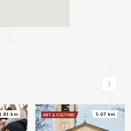
4.81 km
5.07 km
ART & CULTURE