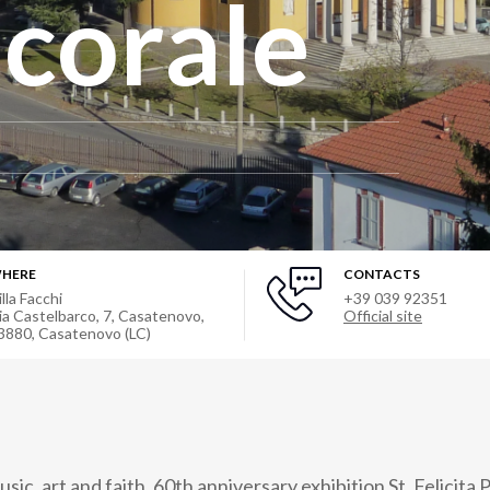
corale
HERE
CONTACTS
illa Facchi
+39 039 92351
ia Castelbarco, 7, Casatenovo,
Official site
3880
,
Casatenovo (LC)
usic, art and faith, 60th anniversary exhibition St. Felicita