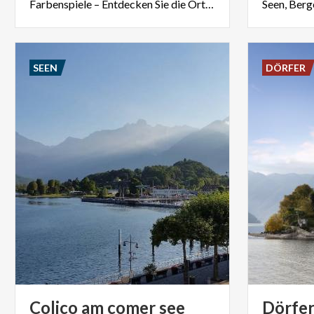
Farbenspiele – Entdecken Sie die Orte, die richtige Zeit und andere Tipps zum Kastaniensammeln in der Lombardei.
SEEN
DÖRFER
Colico
am
comer
see
Dörfe