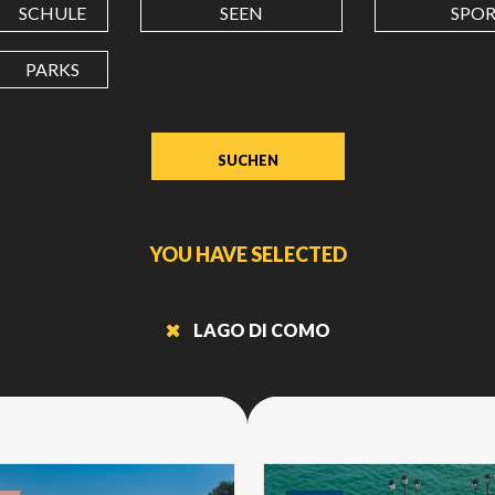
LÄNGENGRAD
SCHULE
SEEN
SPO
PARKS
Wert
in
Dezimalgrad.
Punkt
(.)
als
Dezimalzeichen
YOU HAVE SELECTED
verwenden.
LAGO DI COMO