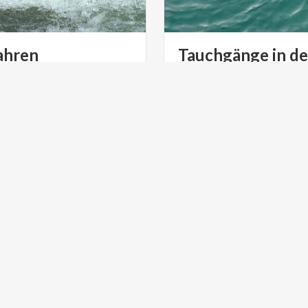
ahren
Tauchgänge in d
lombardischen S
Wer das Tauchen im Süßwass
findet hier 7 Tipps, um die
GRÜN
HOCHZEIT