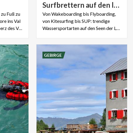
Surfbrettern auf den lombardischen Seen
 zu Fuß zu
Von Wakeboarding bis Flyboarding,
re ins Val
von Kitesurfing bis SUP: trendige
Camonica, von Pavese ins Herz des Val Masino.
Wassersportarten auf den Seen der Lombardei
GEBIRGE