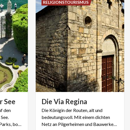
RELIGIONSTOURISMUS
r
See
Die
Via
Regina
uf den
Die Königin der Routen, alt und
 See.
bedeutungsvoll. Mit einem dichten
Entdecken Sie verzauberte Parks, botanische Gärten und Kunstwerke.
Netz an Pilgerheimen und Bauwerken, die von der historischen Bedeutung dieser Route zeugen.