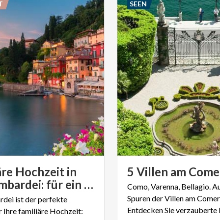
T
SEEN
äre Hochzeit in
5
Villen
am
Come
der Lombardei: für ein Jawort im Kreis der Familie
Como, Varenna, Bellagio. A
Spuren der Villen am Comer
dei ist der perfekte
 Ihre familiäre Hochzeit: