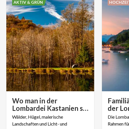
AKTIV & GRÜN
HOCHZEI
Wo man in der
Famili
Lombardei Kastanien sammeln kann
Wälder, Hügel, malerische
Die Lombar
Landschaften und Licht- und
Rahmen für