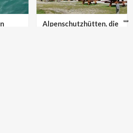
en
Alpenschutzhütten, die
een
Wachtposten der Lombardei
er liebt,
Ein kühler Sommer im Hochgebirge: 9
Alpenschutzhütten, 2 Biwaks und eine
Unterwasserschätze der Seen in der Lombardei zu entdecken
Lodge in der Lombardei, die man mindestens einmal besucht haben sollte
KUNST UND KULTUR