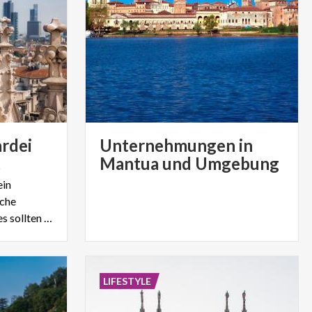
rdei
Unternehmungen in
t
Mantua und Umgebung
ein
iche
kulturelle Tradition, dies alles sollten Sie entdecken!
LIFESTYLE