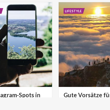
E
LIFESTYLE
tagram-Spots in
Gute Vorsätze fü
mbardei
neue Jahr
dei ist reich an Orten mit
Das neue Jahr lädt dazu ein, 