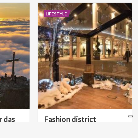
LIFESTYLE
r das
Fashion district
Mantova Outlet
es sich auf