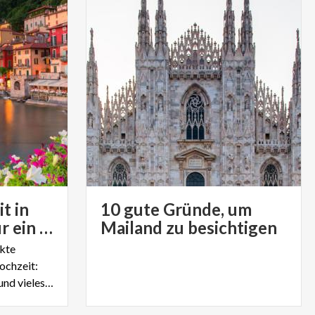
t in
10 gute Gründe, um
der Lombardei: für ein Jawort im Kreis der Familie
Mailand zu besichtigen
ekte
ochzeit:
Seen, Berge, Dörfer, Städte und vieles mehr