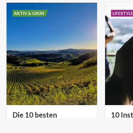
AKTIV & GRÜN
LIFESTYL
Die 10 besten
10 Ins
aussichtspunkte im Oltrepò Pavese für unglaubliche fotos
der Lo
Die Lombar