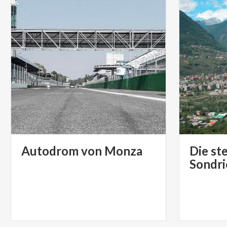
Autodrom
von
Monza
Die st
Sondri