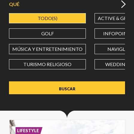
QUÉ
TODO(S)
ACTIVE & GREE
LATITUD
GOLF
INFOPOINT
LONGITUD
MÚSICA Y ENTRETENIMIENTO
NAVIGLI
TURISMO RELIGIOSO
WEDDING
Value in decimal degrees. Use dot (.) as decimal separator.
LIFESTYLE