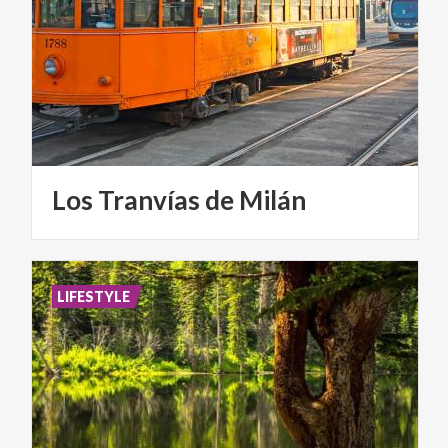
Los
Tranvías
de
Milán
LIFESTYLE