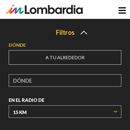
Pasar
al
Filtros
contenido
DÓNDE
principal
A TU ALREDEDOR
DÓNDE
EN EL RADIO DE
ORIGIN COORDINATES