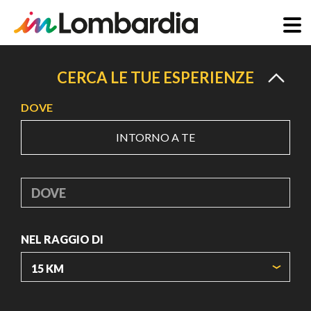
Salta
al
CERCA LE TUE ESPERIENZE
contenuto
DOVE
principale
INTORNO A TE
DOVE
NEL RAGGIO DI
ORIGIN COORDINATES