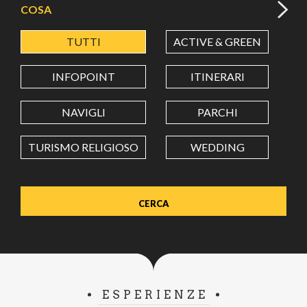
COSA
TUTTI
ACTIVE & GREEN
A
LATITUDINE
INFOPOINT
ITINERARI
LONGITUDINE
NAVIGLI
PARCHI
TURISMO RELIGIOSO
WEDDING
Value in decimal degrees. Use dot (.) as decimal separator.
ESPERIENZE