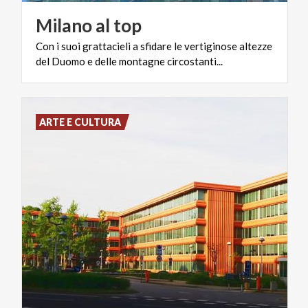
Milano
al
top
Con
i
suoi
grattacieli
a
sfidare
le
vertiginose
altezze
del
Duomo
e
delle
montagne
circostanti...
ARTE E CULTURA