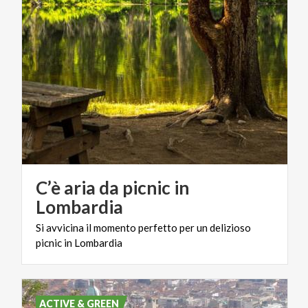
C’è aria da picnic in
Lombardia
Si
avvicina
il
momento
perfetto
per
un
delizioso
picnic
in
Lombardia
ACTIVE & GREEN