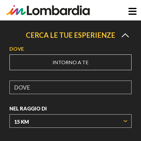
Salta
al
CERCA LE TUE ESPERIENZE
contenuto
DOVE
principale
INTORNO A TE
DOVE
NEL RAGGIO DI
ORIGIN COORDINATES