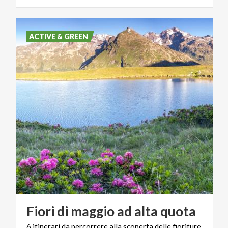
ACTIVE & GREEN
Fiori
di
maggio
ad
alta
quota
6
itinerari
da
percorrere
alla
scoperta
delle
fioriture