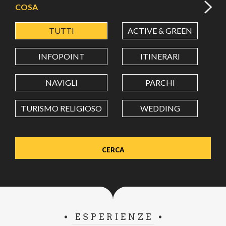
COSA
TUTTI
ACTIVE & GREEN
A
LATITUDINE
INFOPOINT
ITINERARI
LONGITUDINE
NAVIGLI
PARCHI
TURISMO RELIGIOSO
WEDDING
Value in decimal degrees. Use dot (.) as decimal separator.
ESPERIENZE