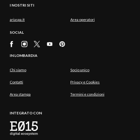
I NOSTRI SITI
ariaspa.it
Area operatori
SOCIAL
IN LOMBARDIA
Chi siamo
Socio unico
Contatti
Privacy e Cookies
Area stampa
Termini e condizioni
INTEGRATO CON