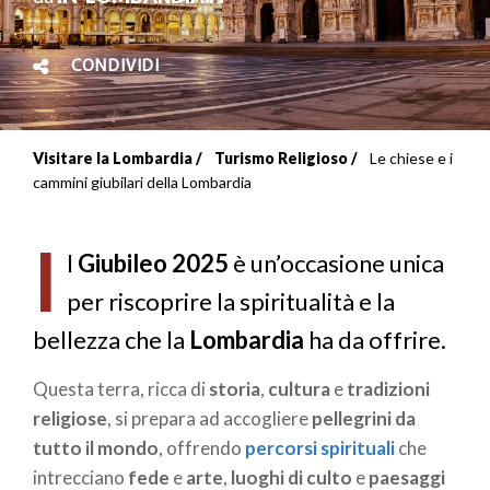
CONDIVIDI
Visitare la Lombardia
Turismo Religioso
Le chiese e i
Briciole
cammini giubilari della Lombardia
di
I
pane
l
Giubileo 2025
è un’occasione unica
per riscoprire la spiritualità e la
bellezza che la
Lombardia
ha da offrire.
Questa terra, ricca di
storia
,
cultura
e
tradizioni
religiose
, si prepara ad accogliere
pellegrini da
tutto il mondo
, offrendo
percorsi spirituali
che
intrecciano
fede
e
arte
,
luoghi di culto
e
paesaggi