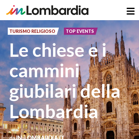
Salta
al
TURISMO RELIGIOSO
TOP EVENTS
contenuto
Le chiese e i
principale
cammini
giubilari della
Lombardia
da
IN-LOMBARDIA.IT