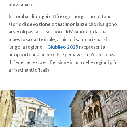
mozzafiato
.
In
Lombardia
, ogni città e ogni borgo raccontano
storie di
devozione
e
testimonianze
che risalgono
ai secoli passati. Dal cuore di
Milano
, con la sua
maestosa cattedrale
, ai piccoli santuari sparsi
lungo la regione, il
Giubileo 2025
rappresenta
un’opportunità imperdibile per vivere un’esperienza
di fede, bellezza e riflessione in una delle regioni più
affascinanti d’Italia.