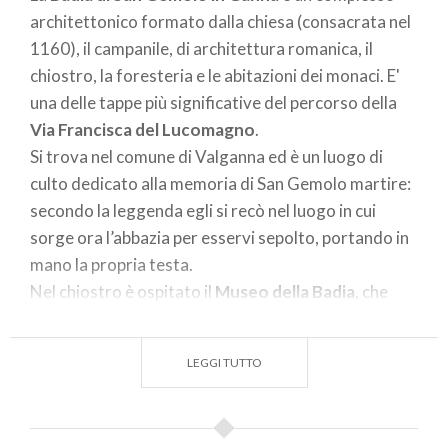
architettonico formato dalla chiesa (consacrata nel
1160), il campanile, di architettura romanica, il
chiostro, la foresteria e le abitazioni dei monaci. E'
una delle tappe più significative del percorso della
Via Francisca del Lucomagno
.
Si trova nel comune di Valganna ed è un luogo di
culto dedicato alla memoria di San Gemolo martire:
secondo la leggenda egli si recò nel luogo in cui
sorge ora l’abbazia per esservi sepolto, portando in
mano la propria testa.
Nel chiostro è ospitato il
Museo della Badia
, che
raccoglie materiale eterogeneo a testimonianza
della preistoria e della storia dell’area.
LEGGI TUTTO
Il
Sacro Monte di Varese
è un'eccellenza storico-
artistica del territorio varesino; nel luglio 2003 è
stato riconosciuto dall’UNESCO Patrimonio