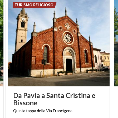
abitato
, che affascina il visitatore attraverso le
TURISMO RELIGIOSO
caratteristiche viuzze ombrose e scalinate ripide,
sottopassi rischiarati da lanterne e numerose ville in
stile Liberty.
Tre i musei che accolgono il visitatore racontandogli
la storia di arte e fede di questa "perla": il
Museo
Baroffio e del Santuario del Sacro
Monte,
la
Cripta del Santuraio
, la
Casa Museo
Lodovico Pogliaghi.
Da Pavia a Santa Cristina e
Bissone
Quinta
tappa
della
Via
Francigena