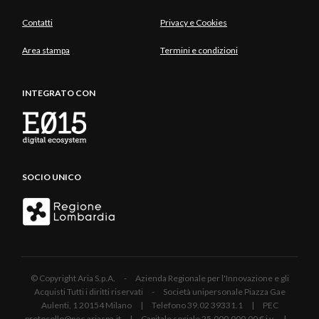
Contatti
Privacy e Cookies
Area stampa
Termini e condizioni
INTEGRATO CON
SOCIO UNICO
© Copyright Aria S.p.A. - Azienda Regionale per l'Innovazione e gli
Acquisti Tutti i diritti riservati - Società unipersonale Piazza Gae
Aulenti, 1 20154 Milano | Telefono 39.02 39331.1 | PEC
protocollo@pec.ariaspa.it | Capitale sociale 25.000.000,00 € i.v. |