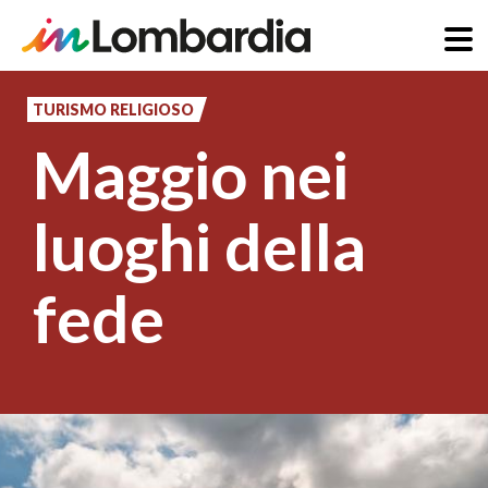
Salta
al
TURISMO RELIGIOSO
contenuto
Maggio nei
principale
luoghi della
fede