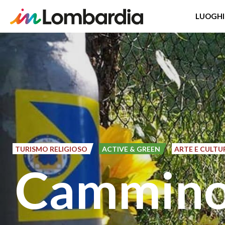
LUOGHI
Salta
al
contenuto
principale
TURISMO RELIGIOSO
ACTIVE & GREEN
ARTE E CULTU
Cammino 