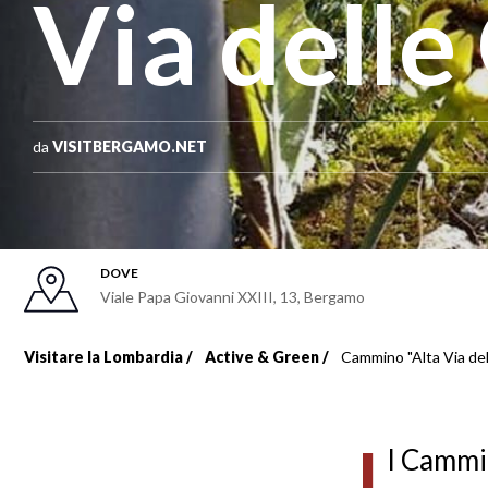
Via delle
da
VISITBERGAMO.NET
DOVE
Viale Papa Giovanni XXIII, 13
,
Bergamo
Visitare la Lombardia
Active & Green
Cammino "Alta Via del
Briciole
di
I
l Cammin
pane