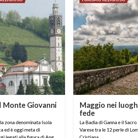
il Monte Giovanni
Maggio nei luoghi
fede
lla zona denominata Isola
La Badia di Ganna e il Sacr
 ed è oggi meta di
Varese tra le 12 perle di Lo
pellegrinaggi legati alla figura di Angelo GIuseppe Roncalli
Cristiana