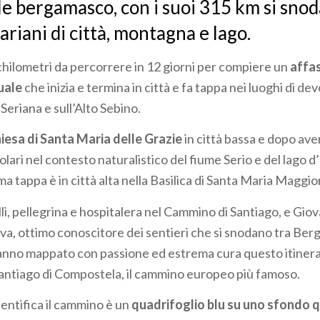
le bergamasco, con i suoi 315 km si snoda
riani di città, montagna e lago.
chilometri da percorrere in 12 giorni per compiere un
affa
uale
che inizia e termina in città e fa tappa nei luoghi di dev
Seriana e sull’Alto Sebino.
iesa di Santa Maria delle Grazie
in città bassa e dopo ave
lari nel contesto naturalistico del fiume Serio e del lago d’
a tappa è in città alta nella Basilica di Santa Maria Maggio
li, pellegrina e hospitalera nel Cammino di Santiago, e Giov
ova, ottimo conoscitore dei sentieri che si snodano tra Be
nno mappato con passione ed estrema cura questo itinerar
antiago di Compostela, il cammino europeo più famoso.
dentifica il cammino è un
quadrifoglio blu su uno sfondo 