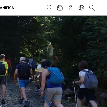
IANIFICA
INFOPOINT
NEWSLETTER
ISCRIVITI
LINGUA
CERCA