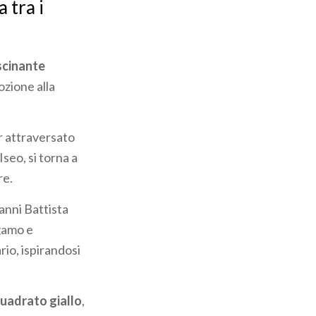
 tra i
scinante
ozione alla
r attraversato
Iseo, si torna a
re.
anni Battista
rgamo e
io, ispirandosi
quadrato giallo
,