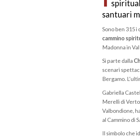
spiritua
santuari ma
Sono ben 315 i 
cammino spirit
Madonna in Val 
Si parte dalla
Ch
scenari spettaco
Bergamo. L’ultim
Gabriella Castel
Merelli di Vert
Valbondione, ha
al Cammino di S
Il simbolo che i