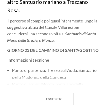
altro Santuario mariano a Trezzano
Rosa.
Il percorso si compie poi quasi interamente lungo la
suggestiva alzaia del Canale Villoresi per
concludersi una seconda volta al
Santuario di Santa
Maria delle Grazie,
a
Monza
.
GIORNO 23 DEL CAMMINO DI SANT'AGOSTINO
Informazioni tecniche
Punto di partenza: Trezzo sull'Adda, Santuario
della Madonna della Concesa
Punto di arrivo: Monza, Santuario della
Madonna delle Grazie
Lunghezza 31 km
LEGGI TUTTO
Difficoltà: media