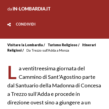
da
IN-LOMBARDIA.IT
CONDIVIDI
Visitare la Lombardia
Turismo Religioso
Itinerari
Briciole
Religiosi
Da Trezzo sull'Adda a Monza
di
L
pane
a ventitreesima giornata del
Cammino di Sant'Agostino parte
dal Santuario della Madonna di Concesa
a Trezzo sull'Adda e procede in
direzione ovest sino a giungere a un