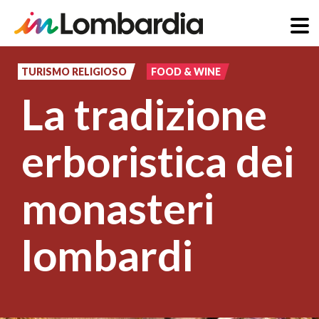
Salta
al
TURISMO RELIGIOSO
FOOD & WINE
contenuto
La tradizione
principale
erboristica dei
monasteri
lombardi