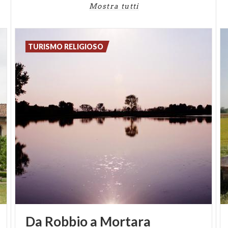
Mostra tutti
l'
Abbazia di San Nicola
, a Rodengo, nei dintorni di
Brescia
, famoso per i suoi tonici-digestivi.
L'erboristeria è un'arte nobile e antica, e nei
TURISMO RELIGIOSO
monasteri viene coltivata e studiata sin dal
Medioevo. Scopri conoscenze, ricette millenarie e
rimedi passati alla storia seguendo i nuovi itinerari
del turismo religioso sul nostro sito.
Da
Robbio
a
Mortara